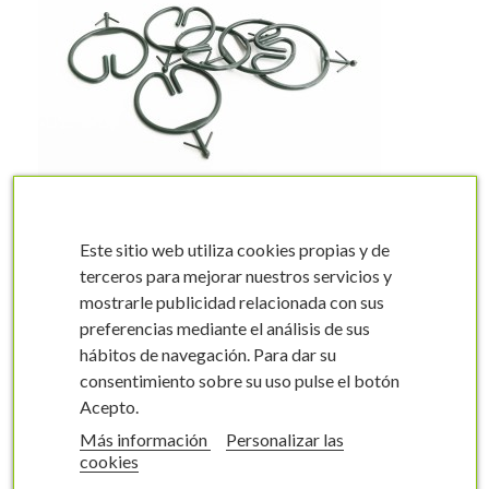
visibility
Este sitio web utiliza cookies propias y de
Anilla verde soporte
etiquetas
terceros para mejorar nuestros servicios y
322120321
mostrarle publicidad relacionada con sus
preferencias mediante el análisis de sus
30 mm
25000 unidades
hábitos de navegación. Para dar su
324,45 €
consentimiento sobre su uso pulse el botón
Acepto.
shopping_cart
COMPRAR
Más información
Personalizar las
cookies