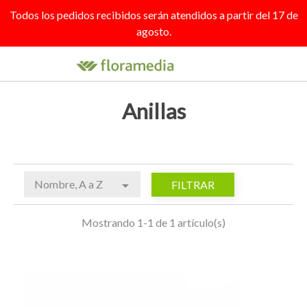
Todos los pedidos recibidos serán atendidos a partir del 17 de
agosto.

search
person_outline
shopping_cart
Anillas
Nombre, A a Z

FILTRAR
Mostrando 1-1 de 1 artículo(s)