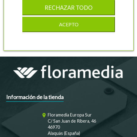
RECHAZAR TODO
ACEPTO
1
Anillas de plástico para la sujeción de etiquetas.
Información de la tienda
Floramedia Europa Sur
room
C/ San Juan de Ribera, 46
46970
Alaquàs (España)