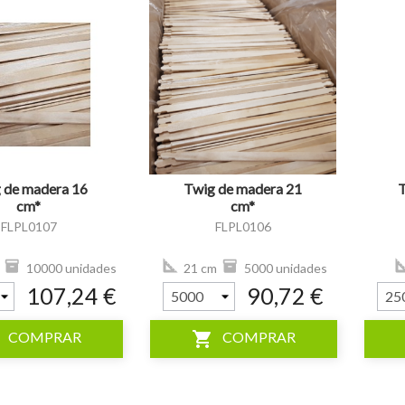
visibility
visibility
 de madera 16
Twig de madera 21
T
cm*
cm*
FLPL0107
FLPL0106
10000 unidades
21 cm
5000 unidades
107,24 €
90,72 €
shopping_cart
COMPRAR
COMPRAR