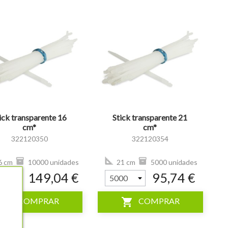
visibility
ick transparente 16
Stick transparente 21
cm*
cm*
322120350
322120354
6 cm
10000 unidades
21 cm
5000 unidades
149,04 €
95,74 €
shopping_cart
shopping_cart
COMPRAR
COMPRAR