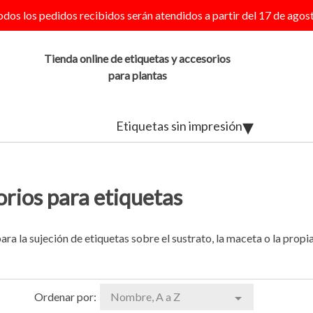
odos los pedidos recibidos serán atendidos a partir del 17 de agost
Tienda online de etiquetas y accesorios
para plantas
Etiquetas sin impresión
rios para etiquetas
ra la sujeción de etiquetas sobre el sustrato, la maceta o la propia
Ordenar por:
Nombre, A a Z
