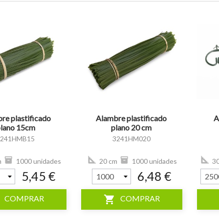
visibility
visibility
re plastificado
Alambre plastificado
A
lano 15cm
plano 20 cm
3241HMB15
3241HM020
m
1000 unidades
20 cm
1000 unidades
3
5,45 €
6,48 €
shopping_cart
COMPRAR
COMPRAR