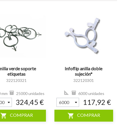
visibility
nilla verde soporte
Infoflip anilla doble
etiquetas
sujeción*
322120321
322120301
0 mm
25000 unidades
6000 unidades
324,45 €
117,92 €
shopping_cart
shopping_cart
COMPRAR
COMPRAR