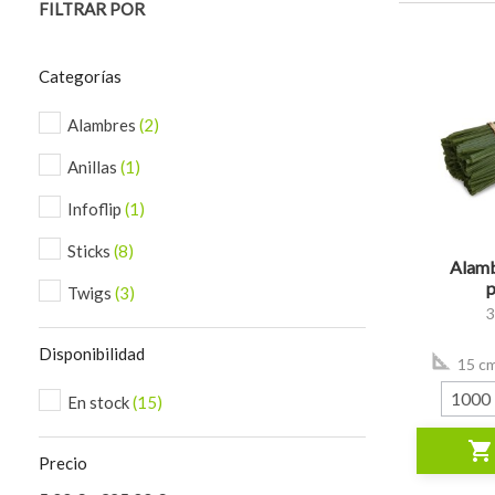
FILTRAR POR
Categorías
Alambres
(2)
Anillas
(1)
Infoflip
(1)
visibility
Sticks
(8)
Alamb
p
Twigs
(3)
Disponibilidad
15 c
En stock
(15)
shopping_cart
Precio