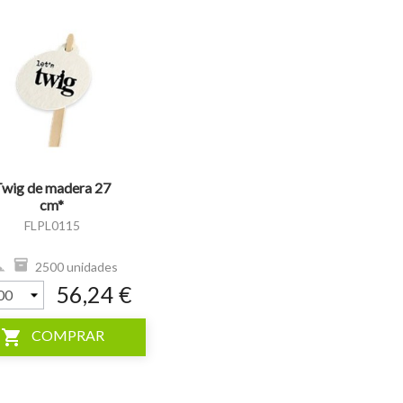
wig de madera 27
cm*
FLPL0115
2500 unidades
56,24 €
shopping_cart
COMPRAR