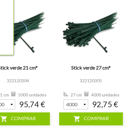
visibility
Stick verde 21 cm*
Stick verde 27 cm*
322120304
322120305
1 cm
5000 unidades
27 cm
4000 unidades
95,74 €
92,75 €
shopping_cart
shopping_cart
COMPRAR
COMPRAR