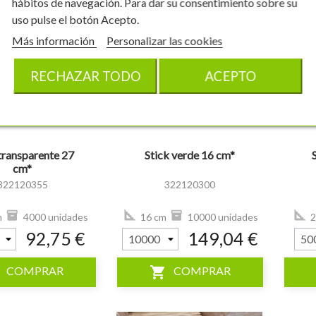
hábitos de navegación. Para dar su consentimiento sobre su
uso pulse el botón Acepto.
Más información
Personalizar las cookies
RECHAZAR TODO
ACEPTO
visibility
visibility
transparente 27
Stick verde 16 cm*
cm*
322120355
322120300
m
4000 unidades
16 cm
10000 unidades
2
92,75 €
149,04 €
shopping_cart
COMPRAR
COMPRAR