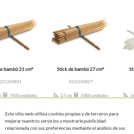
visibility
visibility
de bambú 21 cm*
Stick de bambú 27 cm*
St
221203821
3221203827
m
7500 unidades
27 cm
5000 unidades
1
149,85 €
126,90 €
Este sitio web utiliza cookies propias y de terceros para
shopping_cart
COMPRAR
COMPRAR
mejorar nuestros servicios y mostrarle publicidad
relacionada con sus preferencias mediante el análisis de sus