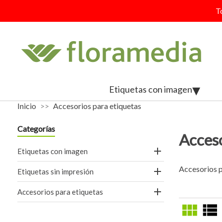
T
Etiquetas con imagen
Inicio
Accesorios para etiquetas
Categorías
Acceso

Etiquetas con imagen
Accesorios pa

Etiquetas sin impresión

Accesorios para etiquetas
view_module
view_list