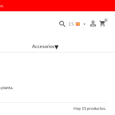
o.
0
person_outline
search
shopping_cart
ES

Accesorios
 planta.
Hay 15 productos.