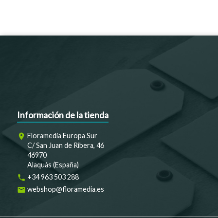
Información de la tienda
Floramedia Europa Sur
room
C/ San Juan de Ribera, 46
46970
Alaquàs (España)
+34 963 503 288
phone
webshop@floramedia.es
email