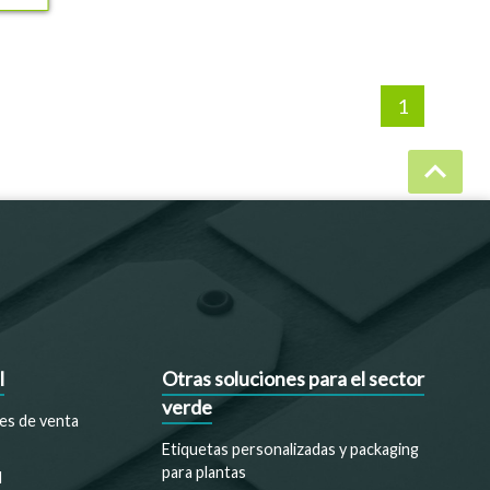
1
keyboard_arrow_up
l
Otras soluciones para el sector
verde
es de venta
Etiquetas personalizadas y packaging
para plantas
d