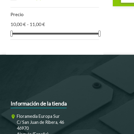
shopping_cart
Precio
10,00 € - 11,00 €
Información de la tienda
Floramedia Europa Sur
room
C/ San Juan de Ribera, 46
46970