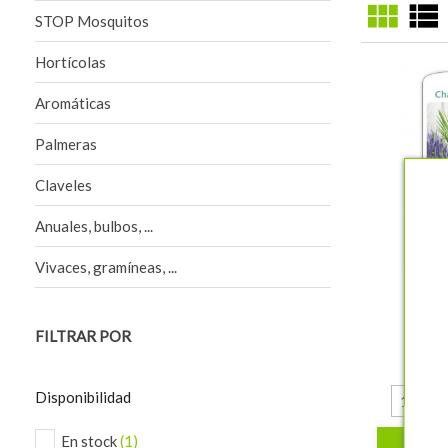
view_module
view_list
STOP Mosquitos
Hortícolas
Aromáticas
Palmeras
Claveles
Anuales, bulbos, ...
visibility
Vivaces, gramíneas, ...
E
Chama
Cham
FILTRAR POR
7 
Disponibilidad
En stock
(1)