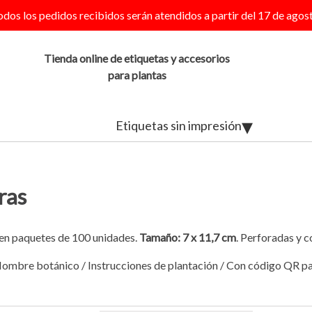
odos los pedidos recibidos serán atendidos a partir del 17 de agost
Tienda online de etiquetas y accesorios
para plantas
Etiquetas sin impresión
ras
en paquetes de 100 unidades.
Tamaño: 7 x 11,7 cm
. Perforadas y 
Nombre botánico / Instrucciones de plantación / Con código QR pa