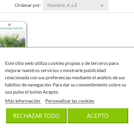
Ordenar por:
Nombre, A a Z

Este sitio web utiliza cookies propias y de terceros para
mejorar nuestros servicios y mostrarle publicidad
relacionada con sus preferencias mediante el análisis de sus
tiquetas de
hábitos de navegación. Para dar su consentimiento sobre su
erops humillis
uso pulse el botón Acepto.
aerops humillis
Más información
Personalizar las cookies
0152FMEC0
x 11.7 cm
100
RECHAZAR TODO
ACEPTO
10,97 €
unidades
COMPRAR