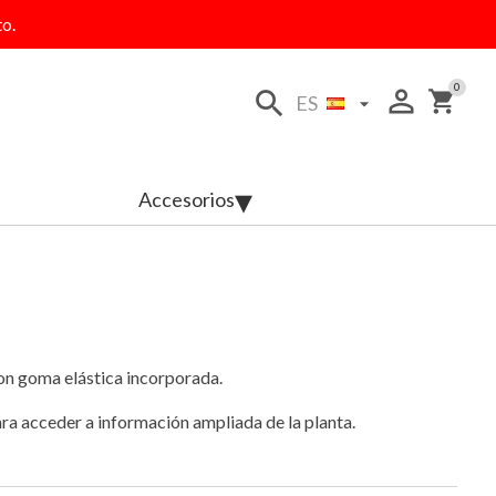
o.
0
person_outline
search
shopping_cart
ES

Accesorios
con goma elástica incorporada.
ra acceder a información ampliada de la planta.