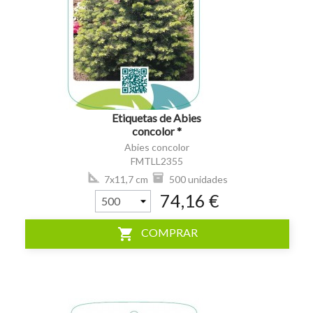
visibility
Etiquetas de Abies
concolor *
Abies concolor
FMTLL2355
7x11,7 cm
500 unidades
74,16 €
shopping_cart
COMPRAR