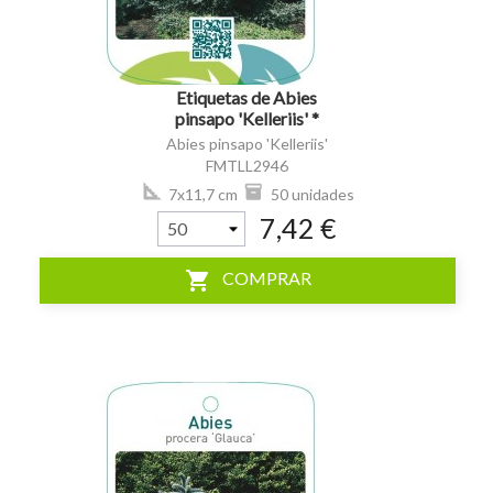
Etiquetas de Abies
pinsapo 'Kelleriis' *
Abies pinsapo 'Kelleriis'
FMTLL2946
7x11,7 cm
50 unidades
7,42 €
shopping_cart
COMPRAR