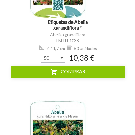
Etiquetas de Abelia
xgrandiflora *
Abelia xgrandiflora
FMTLL1038
7x11,7 cm
50 unidades
10,38 €
shopping_cart
COMPRAR