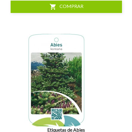
shopping_cart
COMPRAR
visibility
Etiquetas de Abies