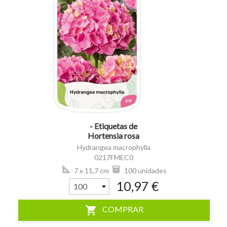
visibility
- Etiquetas de
Hortensia rosa
(Hydrangea)
Hydrangea macrophylla
0217FMEC0
7 x 11,7 cm
100 unidades
10,97 €
shopping_cart
COMPRAR