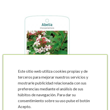
visibility
Este sitio web utiliza cookies propias y de
terceros para mejorar nuestros servicios y
mostrarle publicidad relacionada con sus
preferencias mediante el análisis de sus
Etiquetas de Abelia
hábitos de navegación. Para dar su
mosanensis *
consentimiento sobre su uso pulse el botón
Abelia mosanensis
Acepto.
FMTLL0742