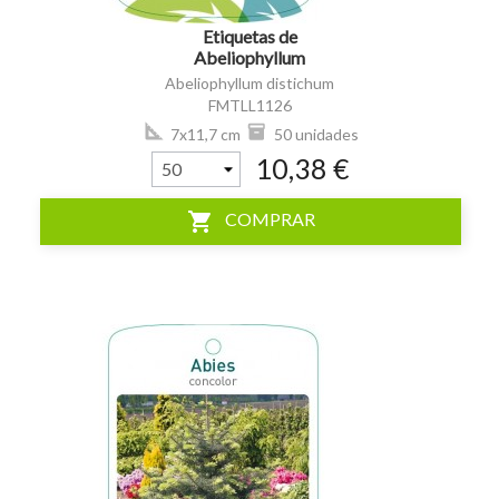
Etiquetas de
Abeliophyllum
distichum *
Abeliophyllum distichum
FMTLL1126
7x11,7 cm
50 unidades
10,38 €
shopping_cart
COMPRAR