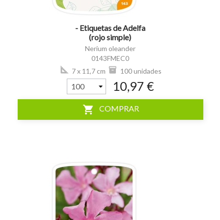
- Etiquetas de Adelfa
(rojo simple)
Nerium oleander
0143FMEC0
7 x 11,7 cm
100 unidades
10,97 €
shopping_cart
COMPRAR