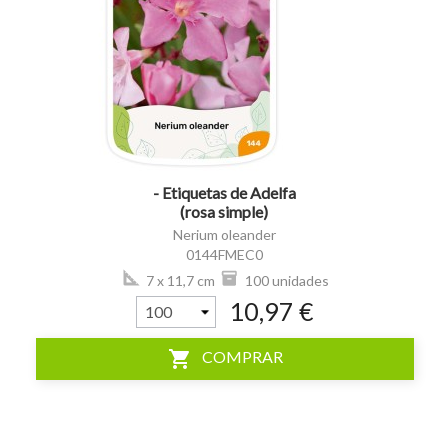
visibility
- Etiquetas de Adelfa
(rosa simple)
Nerium oleander
0144FMEC0
7 x 11,7 cm
100 unidades
10,97 €
shopping_cart
COMPRAR