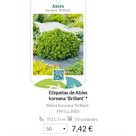
visibility
Etiquetas de Abies
koreana 'Brillant' *
Abies koreana 'Brillant'
FMTLL3003
7x11,7 cm
50 unidades
7,42 €