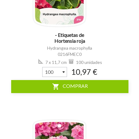
- Etiquetas de
Hortensia roja
(Hydrangea)
Hydrangea macrophylla
0216FMEC0
7 x 11,7 cm
100 unidades
10,97 €
shopping_cart
COMPRAR