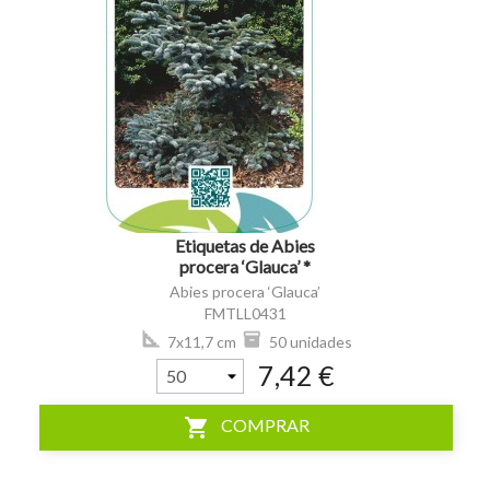
visibility
Etiquetas de Abies
procera ‘Glauca’ *
Abies procera ‘Glauca’
FMTLL0431
7x11,7 cm
50 unidades
7,42 €
shopping_cart
COMPRAR