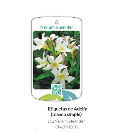
visibility
- Etiquetas de Adelfa
(blanco simple)
102Nerium oleander
0142FMEC0