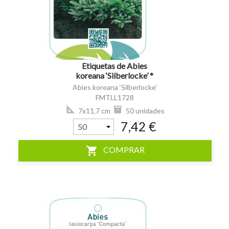
Etiquetas de Abies
koreana ‘Silberlocke’ *
Abies koreana ‘Silberlocke’
FMTLL1728
7x11,7 cm
50 unidades
7,42 €
shopping_cart
COMPRAR