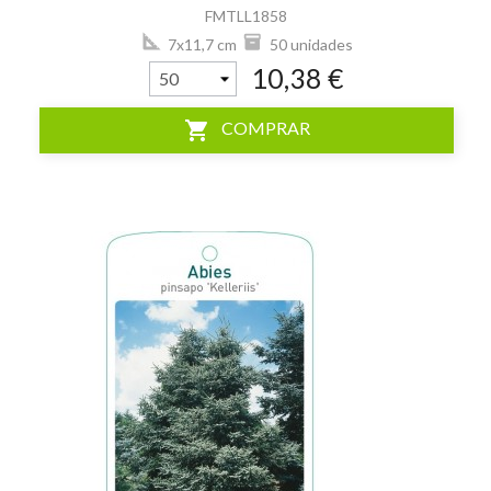
FMTLL1858
7x11,7 cm
50 unidades
10,38 €
shopping_cart
COMPRAR
visibility