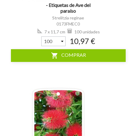
- Etiquetas de Ave del
paraíso
Strelitzia reginae
0173FMEC0
7 x 11,7 cm
100 unidades
10,97 €
shopping_cart
COMPRAR