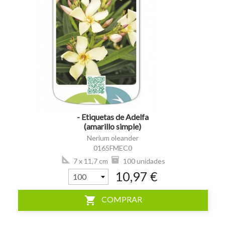
visibility
- Etiquetas de Adelfa
(amarillo simple)
Nerium oleander
0165FMEC0
7 x 11,7 cm
100 unidades
10,97 €
shopping_cart
COMPRAR