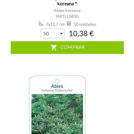
koreana *
Abies koreana
FMTLL0430
7x11,7 cm
50 unidades
10,38 €
shopping_cart
COMPRAR
visibility