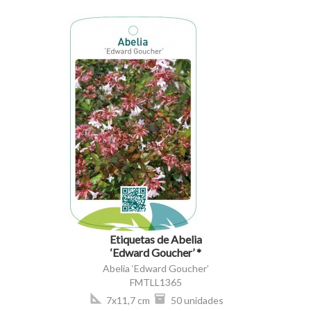
visibility
Etiquetas de Abelia
‘Edward Goucher’ *
Abelia ‘Edward Goucher’
FMTLL1365
7x11,7 cm
50 unidades