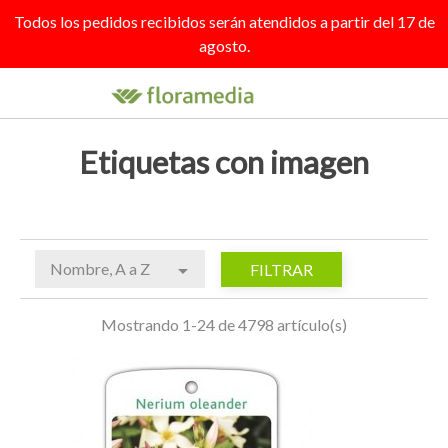
Todos los pedidos recibidos serán atendidos a partir del 17 de
agosto.

search
person_outline
shopping_cart
Etiquetas con imagen
Nombre, A a Z

FILTRAR
Mostrando 1-24 de 4798 artículo(s)