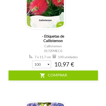
visibility
- Etiquetas de
Callistemon
Callistemon
0172FMEC0
7 x 11,7 cm
100 unidades
10,97 €
shopping_cart
COMPRAR