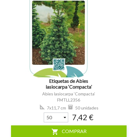
visibility
Etiquetas de Abies
lasiocarpa ‘Compacta’
*
Abies lasiocarpa ‘Compacta’
FMTLL2356
7x11,7 cm
50 unidades
7,42 €
shopping_cart
COMPRAR