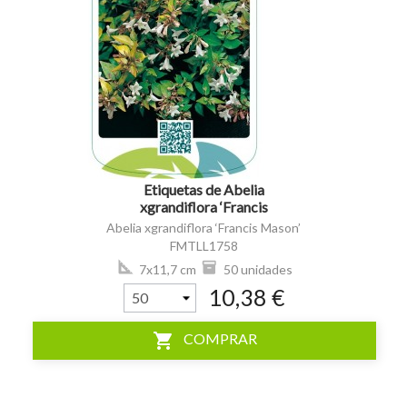
visibility
Etiquetas de Abelia
xgrandiflora ‘Francis
Mason’ *
Abelia xgrandiflora ‘Francis Mason’
FMTLL1758
7x11,7 cm
50 unidades
10,38 €
shopping_cart
COMPRAR