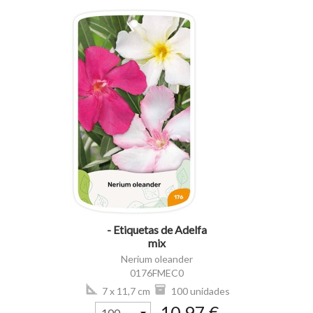
visibility
- Etiquetas de Adelfa
mix
Nerium oleander
0176FMEC0
7 x 11,7 cm
100 unidades
10,97 €