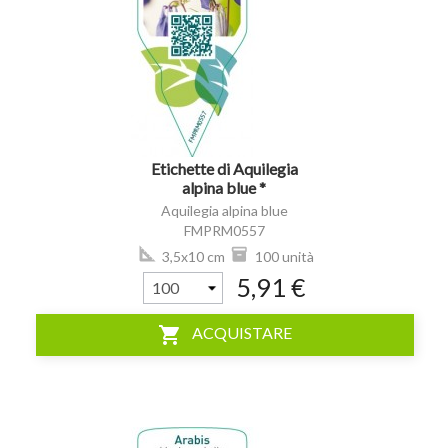
visibility
Etichette di Aquilegia
alpina blue *
Aquilegia alpina blue
FMPRM0557
3,5x10 cm
100 unità
5,91 €
shopping_cart
ACQUISTARE