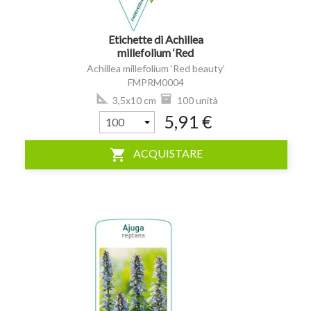
Etichette di Achillea
millefolium ‘Red
beauty’ *
Achillea millefolium ‘Red beauty’
FMPRM0004
3,5x10 cm
100 unità
5,91 €
shopping_cart
ACQUISTARE