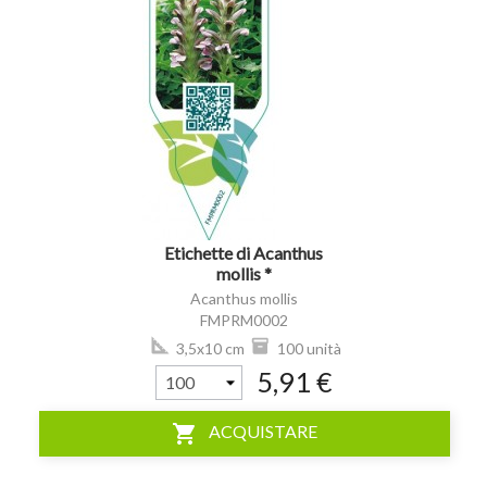
visibility
Etichette di Acanthus
mollis *
Acanthus mollis
FMPRM0002
3,5x10 cm
100 unità
5,91 €
shopping_cart
ACQUISTARE