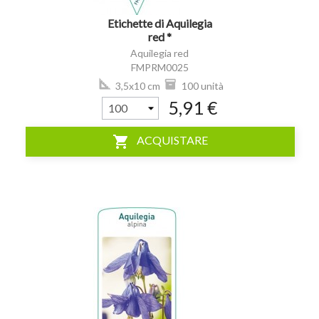
Etichette di Aquilegia
red *
Aquilegia red
FMPRM0025
3,5x10 cm
100 unità
5,91 €
shopping_cart
ACQUISTARE