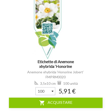
visibility
Etichette di Anemone
xhybrida ‘Honorine
Jobert’ *
Anemone xhybrida ‘Honorine Jobert’
FMPRM0020
3,5x10 cm
100 unità
5,91 €
shopping_cart
ACQUISTARE