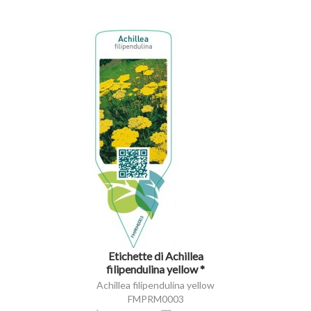
visibility
Etichette di Achillea
filipendulina yellow *
Achillea filipendulina yellow
FMPRM0003