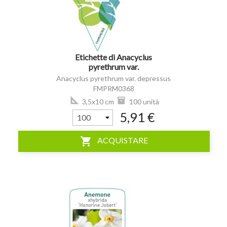
Etichette di Anacyclus
pyrethrum var.
dipressus *
Anacyclus pyrethrum var. depressus
FMPRM0368
3,5x10 cm
100 unità
5,91 €
shopping_cart
ACQUISTARE