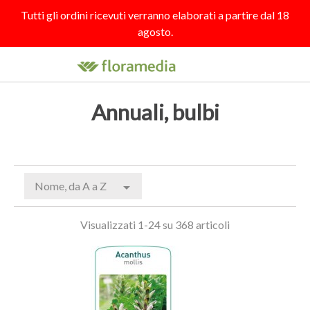
Tutti gli ordini ricevuti verranno elaborati a partire dal 18
agosto.

search
person_outline
shopping_cart
Annuali, bulbi
Nome, da A a Z

Visualizzati 1-24 su 368 articoli