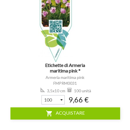
visibility
Etichette di Armeria
maritima pink *
Armeria maritima pink
FMPRM0031
3,5x10 cm
100 unità
9,66 €
shopping_cart
ACQUISTARE