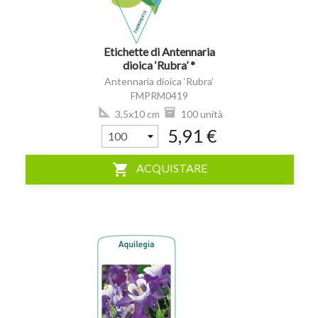
Etichette di Antennaria
dioica ‘Rubra’ *
Antennaria dioica ‘Rubra’
FMPRM0419
3,5x10 cm
100 unità
5,91 €
shopping_cart
ACQUISTARE