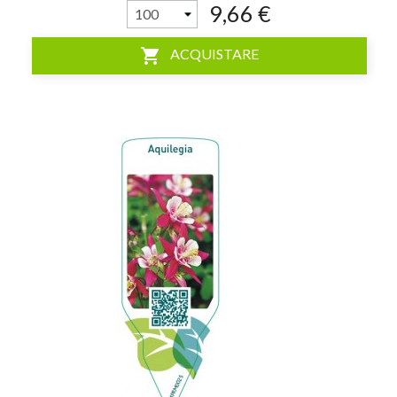
9,66 €
shopping_cart
ACQUISTARE
visibility