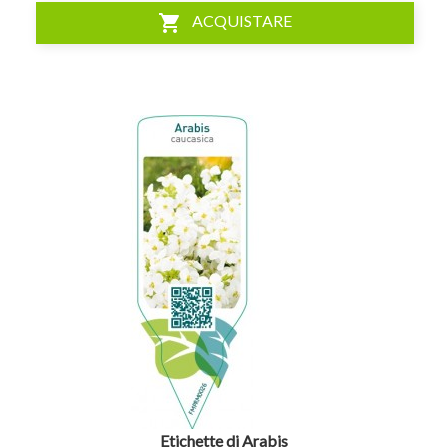
shopping_cart
ACQUISTARE
visibility
Etichette di Arabis