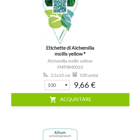
visibility
Etichette di Alchemilla
mollis yellow *
Alchemilla mollis yellow
FMPRM0010
3,5x10 cm
100 unità
9,66 €
shopping_cart
ACQUISTARE