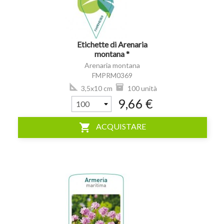
Etichette di Arenaria
montana *
Arenaria montana
FMPRM0369
3,5x10 cm
100 unità
9,66 €
shopping_cart
ACQUISTARE