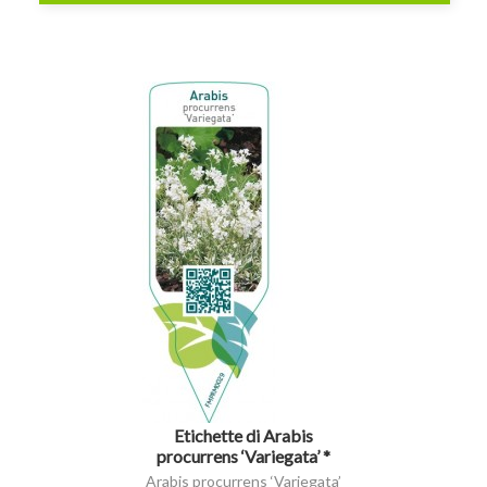
visibility
Etichette di Arabis
procurrens ‘Variegata’ *
Arabis procurrens ‘Variegata’