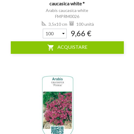
caucasica white *
Arabis caucasica white
FMPRM0026
3,5x10 cm
100 unità
9,66 €
shopping_cart
ACQUISTARE
visibility