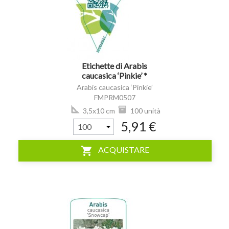
Etichette di Arabis
caucasica ‘Pinkie’ *
Arabis caucasica ‘Pinkie’
FMPRM0507
3,5x10 cm
100 unità
5,91 €
shopping_cart
ACQUISTARE