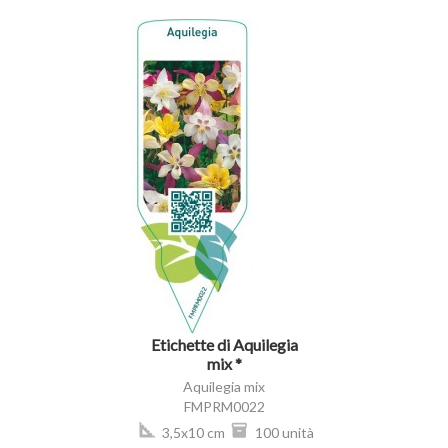
visibility
Etichette di Aquilegia
mix *
Aquilegia mix
FMPRM0022
3,5x10 cm
100 unità