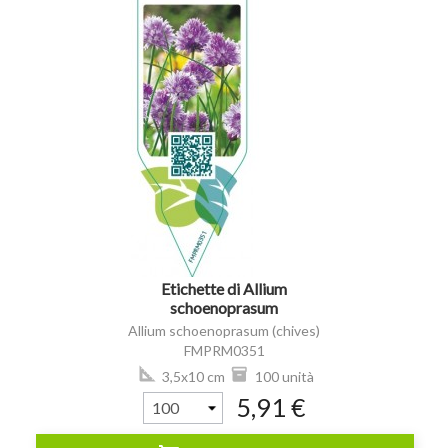
visibility
Etichette di Allium
schoenoprasum
(chives) *
Allium schoenoprasum (chives)
FMPRM0351
3,5x10 cm
100 unità
5,91 €