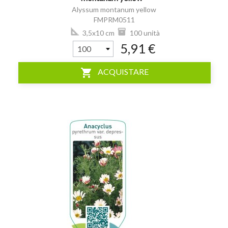
Alyssum montanum yellow
FMPRM0511
3,5x10 cm
100 unità
5,91 €
shopping_cart
ACQUISTARE
visibility