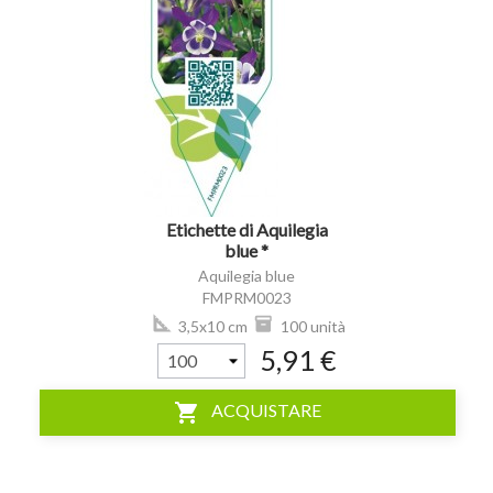
visibility
Etichette di Aquilegia
blue *
Aquilegia blue
FMPRM0023
3,5x10 cm
100 unità
5,91 €
shopping_cart
ACQUISTARE