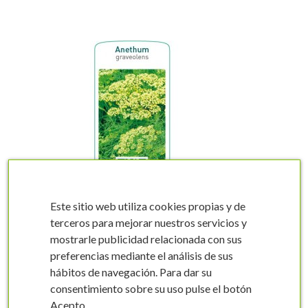
visibility
Este sitio web utiliza cookies propias y de
terceros para mejorar nuestros servicios y
mostrarle publicidad relacionada con sus
preferencias mediante el análisis de sus
Etichette di Anethum
hábitos de navegación. Para dar su
graveolens (dill) *
consentimiento sobre su uso pulse el botón
Anethum graveolens (dill)
Acepto.
FMPRM0611