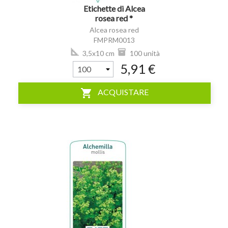
Etichette di Alcea
rosea red *
Alcea rosea red
FMPRM0013
3,5x10 cm
100 unità
5,91 €
shopping_cart
ACQUISTARE