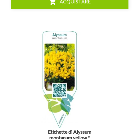
shopping_cart
ACQUISTARE
visibility
Etichette di Alyssum
montanum yellow *