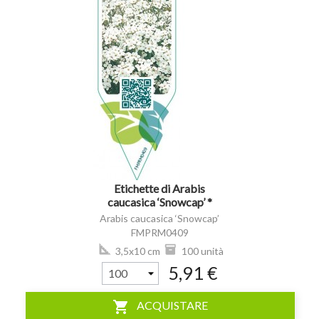
visibility
Etichette di Arabis
caucasica ‘Snowcap’ *
Arabis caucasica ‘Snowcap’
FMPRM0409
3,5x10 cm
100 unità
5,91 €
shopping_cart
ACQUISTARE