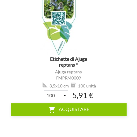
visibility
Etichette di Ajuga
reptans *
Ajuga reptans
FMPRM0009
3,5x10 cm
100 unità
5,91 €
shopping_cart
ACQUISTARE