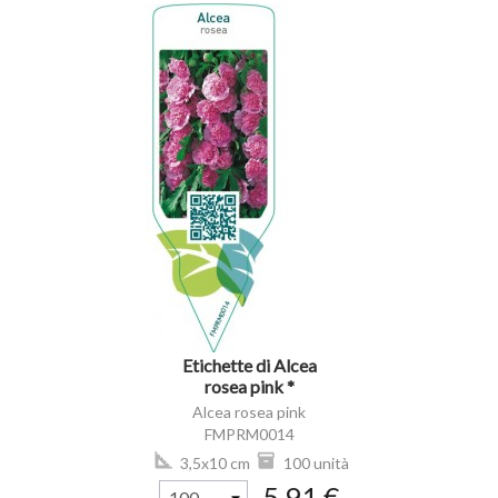
visibility
Etichette di Alcea
rosea pink *
Alcea rosea pink
FMPRM0014
3,5x10 cm
100 unità
5,91 €