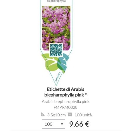
visibility
Etichette di Arabis
blepharophylla pink *
Arabis blepharophylla pink
FMPRM0028
3,5x10 cm
100 unità
9,66 €