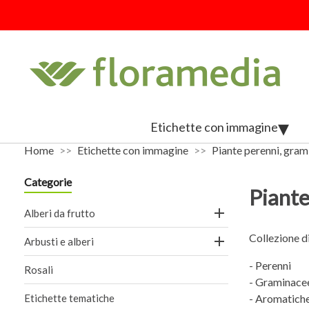
Etichette con immagine
Home
Etichette con immagine
Piante perenni, grami
Categorie
Piante

Alberi da frutto
Collezione di

Arbusti e alberi
- Perenni
Rosali
- Graminace
Etichette tematiche
- Aromatich