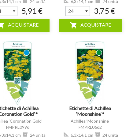
,3x14,1 cm
24 unità
6,3x14,1 cm
24 unità
5,91 €
3,75 €
ping_cart
shopping_cart
ACQUISTARE
ACQUISTARE
visibility
tichette di Achillea
Etichette di Achillea
Coronation Gold’ *
‘Moonshine’ *
illea ‘Coronation Gold’
Achillea ‘Moonshine’
FMPRL0996
FMPRL0662
,3x14,1 cm
24 unità
6,3x14,1 cm
24 unità