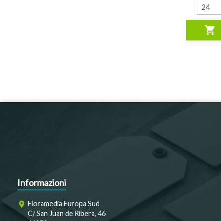
shopping_cart
Informazioni
Floramedia Europa Sud
room
C/ San Juan de Ribera, 46