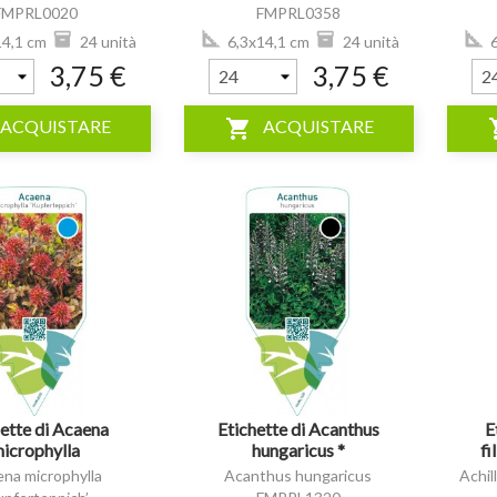
FMPRL0020
FMPRL0358
4,1 cm
24 unità
6,3x14,1 cm
24 unità
6
3,75 €
3,75 €
shopping_cart
shop
ACQUISTARE
ACQUISTARE
visibility
visibility
ette di Acaena
Etichette di Acanthus
E
icrophylla
hungaricus *
fi
pferteppich’ *
na microphylla
Acanthus hungaricus
Achill