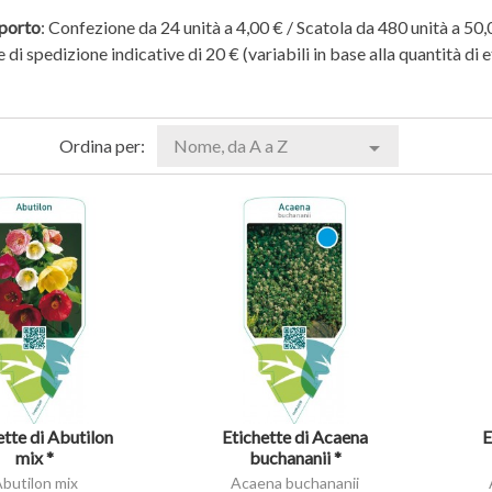
sporto
: Confezione da 24 unità a 4,00 € / Scatola da 480 unità a 5
e di spedizione indicative di 20 € (variabili in base alla quantità di e
Ordina per:
Nome, da A a Z

visibility
visibility
ette di Abutilon
Etichette di Acaena
E
mix *
buchananii *
butilon mix
Acaena buchananii