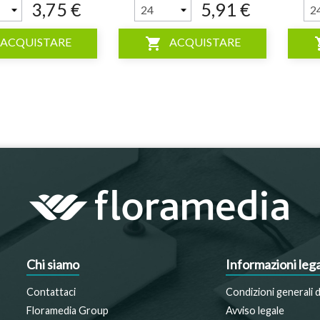
3,75 €
5,91 €
shopping_cart
shop
ACQUISTARE
ACQUISTARE
Chi siamo
Informazioni lega
Contattaci
Condizioni generali d
Floramedia Group
Avviso legale