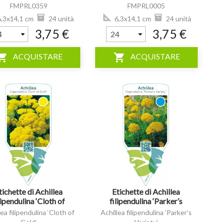
FMPRL0359
FMPRL0005
,3x14,1 cm
24 unità
6,3x14,1 cm
24 unità
3,75 €
3,75 €
ping_cart
shopping_cart
ACQUISTARE
ACQUISTARE
visibility
tichette di Achillea
Etichette di Achillea
lipendulina ‘Cloth of
filipendulina ‘Parker’s
Gold’ *
Variety’ *
ea filipendulina ‘Cloth of
Achillea filipendulina ‘Parker’s