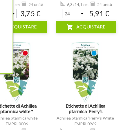
FMPRL1020
,3x14,1 cm
24 unità
6,3x14,1 cm
24 unità
3,75 €
5,91 €
ping_cart
shopping_cart
ACQUISTARE
ACQUISTARE
visibility
tichette di Achillea
Etichette di Achillea
ptarmica white *
ptarmica ‘Perry’s
White’ *
hillea ptarmica white
Achillea ptarmica ‘Perry’s White’
FMPRL0006
FMPRL0969