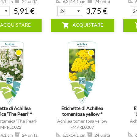
4,1 cm
24 unità
6,3x14,1 cm
24 unità
6
5,91 €
3,75 €
shopping_cart
shop
ACQUISTARE
ACQUISTARE
visibility
visibility
ette di Achillea
Etichette di Achillea
E
ca ‘The Pearl’ *
tomentosa yellow *
‘
ptarmica ‘The Pearl’
Achillea tomentosa yellow
Ach
FMPRL1022
FMPRL0007
4,1 cm
24 unità
6,3x14,1 cm
24 unità
6