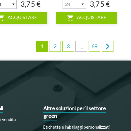
3,75 €
3,75 €
ping_cart
shopping_cart
ACQUISTARE
ACQUISTARE

1
2
3
69
…
li
Altre soluzioni per il settore
green
i vendita
Etichette e imballaggi personalizzati