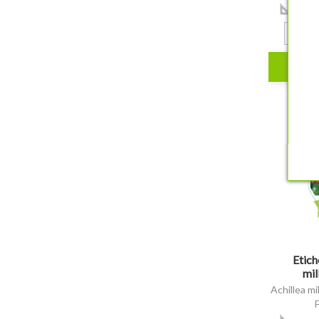
6,3x1
shopping_cart
visibility
Etich
mil
Achillea mi