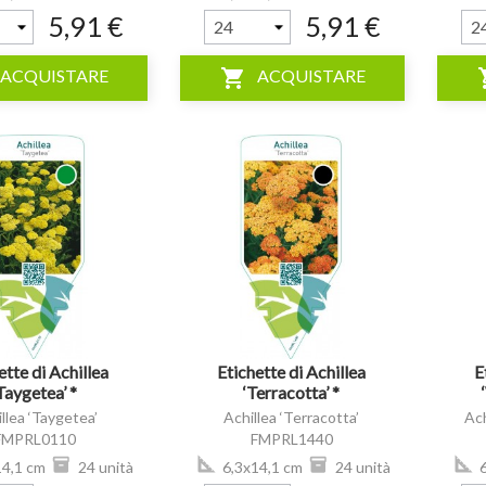
5,91 €
5,91 €
shopping_cart
shop
ACQUISTARE
ACQUISTARE
visibility
visibility
ette di Achillea
Etichette di Achillea
E
Taygetea’ *
‘Terracotta’ *
llea ‘Taygetea’
Achillea ‘Terracotta’
Ach
FMPRL0110
FMPRL1440
4,1 cm
24 unità
6,3x14,1 cm
24 unità
6