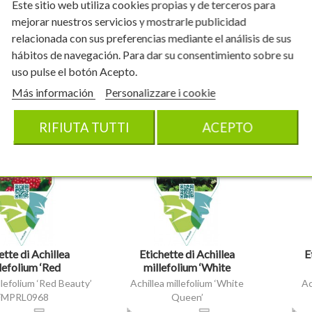
Este sitio web utiliza cookies propias y de terceros para
FMPRL1018
4,1 cm
24 unità
6,3x14,1 cm
24 unità
6
mejorar nuestros servicios y mostrarle publicidad
5,91 €
5,91 €
relacionada con sus preferencias mediante el análisis de sus
hábitos de navegación. Para dar su consentimiento sobre su
shopping_cart
shop
ACQUISTARE
ACQUISTARE
uso pulse el botón Acepto.
Más información
Personalizzare i cookie
RIFIUTA TUTTI
ACEPTO
visibility
visibility
ette di Achillea
Etichette di Achillea
E
lefolium ‘Red
millefolium ‘White
Beauty’ *
Queen’ *
llefolium ‘Red Beauty’
Achillea millefolium ‘White
Ac
FMPRL0968
Queen’
FMPRL0600