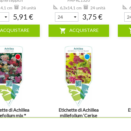
upferteppich’
FMPRL1320
FMPRL0002
4,1 cm
24 unità
6,3x14,1 cm
24 unità
6
5,91 €
3,75 €
shopping_cart
shop
ACQUISTARE
ACQUISTARE
visibility
visibility
ette di Achillea
Etichette di Achillea
E
lefolium mix *
millefolium ‘Cerise
Queen’ *
ea millefolium mix
Achillea millefolium ‘Cerise
FMPRL1005
Queen’