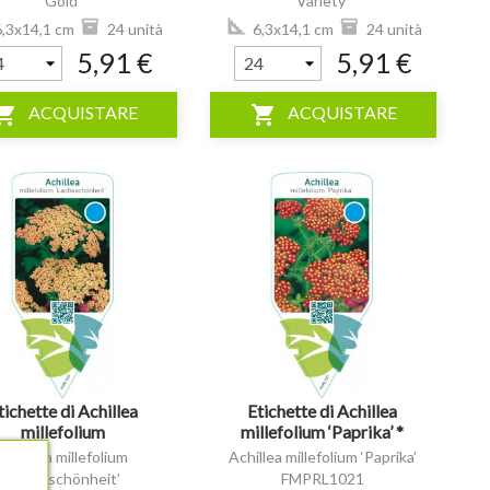
Gold’
Variety’
FMPRL0004
FMPRL1478
,3x14,1 cm
24 unità
6,3x14,1 cm
24 unità
5,91 €
5,91 €
ping_cart
shopping_cart
ACQUISTARE
ACQUISTARE
visibility
tichette di Achillea
Etichette di Achillea
millefolium
millefolium ‘Paprika’ *
‘Lachsschönheit’ *
Achillea millefolium
Achillea millefolium ‘Paprika’
‘Lachsschönheit’
FMPRL1021