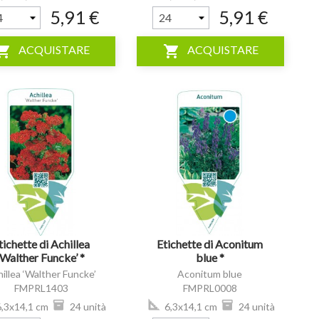
5,91 €
5,91 €
ping_cart
shopping_cart
ACQUISTARE
ACQUISTARE
visibility
tichette di Achillea
Etichette di Aconitum
‘Walther Funcke’ *
blue *
illea ‘Walther Funcke’
Aconitum blue
FMPRL1403
FMPRL0008
,3x14,1 cm
24 unità
6,3x14,1 cm
24 unità