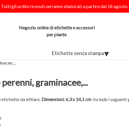
Tutti gli ordini ricevuti verranno elaborati a partire dal 18 agosto.
Negozio online di etichette e accessori
per piante
Etichette senza stampa
nacee,...
 perenni, graminacee,...
 etichette da infilare.
Dimensioni: 6,3 x 14,1 cm
. Include i seguenti
e
e