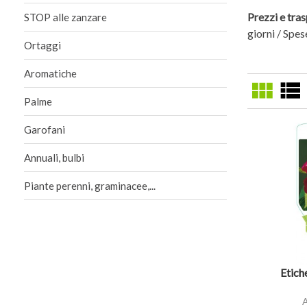
Prezzi e tra
STOP alle zanzare
giorni / Spes
Ortaggi
Aromatiche
view_module
view_list
Palme
Garofani
Annuali, bulbi
Piante perenni, graminacee,...
visibility
Etich
A