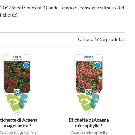
0,00 € / Spedizione dall’Olanda, tempo di consegna stimato 3-4
tichette).
Ci sono 1653 prodotti.
visibility
tichette di Acaena
Etichette di Acaena
magellanica *
microphylla *
Acaena magellanica
Acaena microphylla