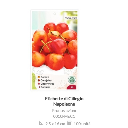
visibility
Etichette di Ciliegio
Napoleone
Prunus avium
0010FMEC1
9,5 x 16 cm
100 unità