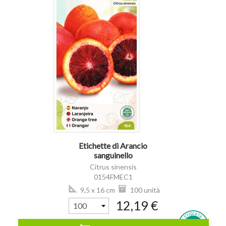
visibility
Etichette di Arancio
sanguinello
Citrus sinensis
0154FMEC1
9,5 x 16 cm
100 unità
12,19 €