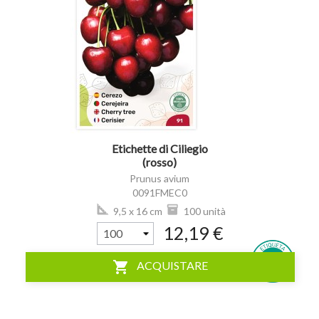
visibility
Etichette di Ciliegio
(rosso)
Prunus avium
0091FMEC0
9,5 x 16 cm
100 unità
12,19 €
shopping_cart
ACQUISTARE