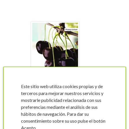
visibility
Este sitio web utiliza cookies propias y de
terceros para mejorar nuestros servicios y
mostrarle publicidad relacionada con sus
preferencias mediante el análisis de sus
Etichette di Ciliegio
hábitos de navegación. Para dar su
(nero)
consentimiento sobre su uso pulse el botón
Prunus avium
Acepto.
0012FMEC0