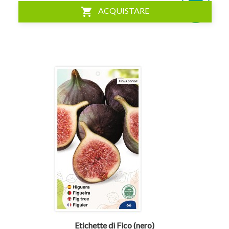
shopping_cart
ACQUISTARE
visibility
Etichette di Fico (nero)