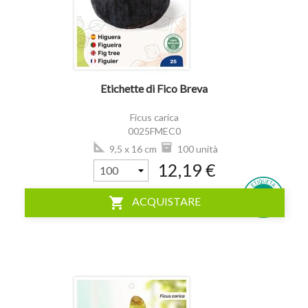
Etichette di Fico Breva
Ficus carica
0025FMEC0
9,5 x 16 cm
100 unità
12,19 €
shopping_cart
ACQUISTARE