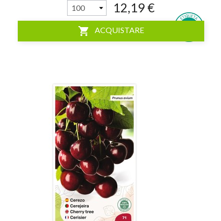
12,19 €
shopping_cart
ACQUISTARE
visibility