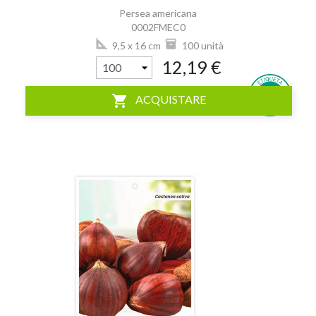
Persea americana
0002FMEC0
9,5 x 16 cm
100 unità
12,19 €
shopping_cart
ACQUISTARE
visibility