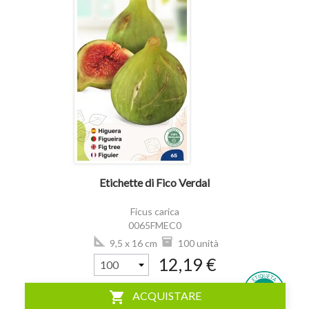
visibility
Etichette di Fico Verdal
Ficus carica
0065FMEC0
9,5 x 16 cm
100 unità
12,19 €
shopping_cart
ACQUISTARE