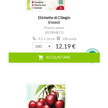
Etichette di Ciliegio
(rosso)
Prunus avium
0070FMEC0
9,5 x 16 cm
100 unità
12,19 €
shopping_cart
ACQUISTARE