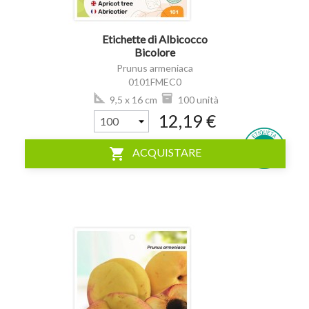
Etichette di Albicocco
Bicolore
Prunus armeniaca
0101FMEC0
9,5 x 16 cm
100 unità
12,19 €
shopping_cart
ACQUISTARE