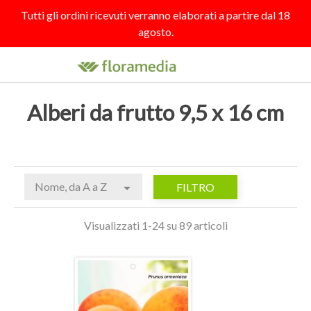
Tutti gli ordini ricevuti verranno elaborati a partire dal 18
agosto.

search
person_outline
shopping_cart
Alberi da frutto 9,5 x 16 cm
Nome, da A a Z

FILTRO
Visualizzati 1-24 su 89 articoli