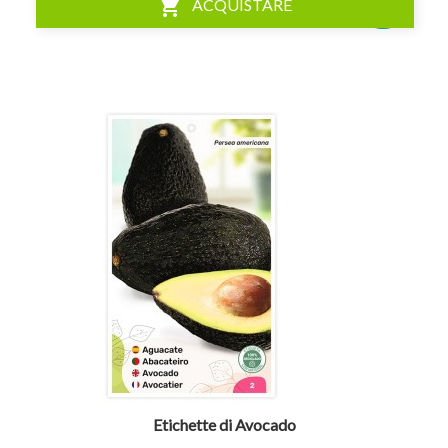
shopping_cart
ACQUISTARE
visibility
Etichette di Avocado