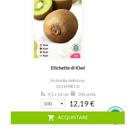
visibility
Etichette di Kiwi
Actinidia deliciosa
0131FMEC0
9,5 x 16 cm
100 unità
12,19 €
shopping_cart
ACQUISTARE