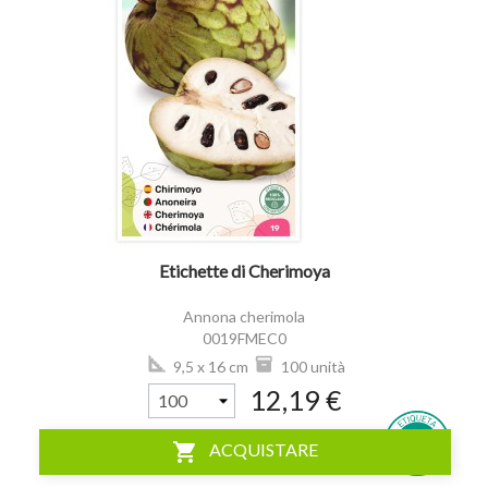
visibility
Etichette di Cherimoya
Annona cherimola
0019FMEC0
9,5 x 16 cm
100 unità
12,19 €
shopping_cart
ACQUISTARE