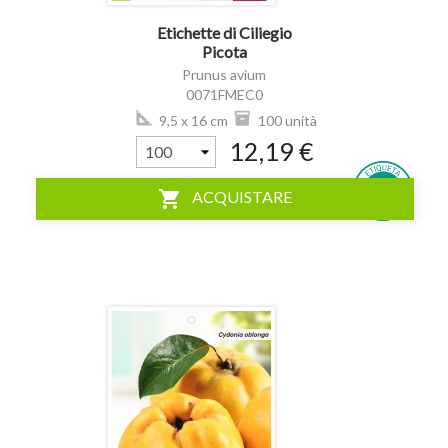
Etichette di Ciliegio
Picota
Prunus avium
0071FMEC0
9,5 x 16 cm
100 unità
12,19 €
shopping_cart
ACQUISTARE