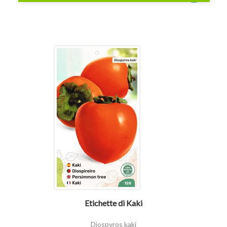
visibility
Etichette di Kaki
Diospyros kaki