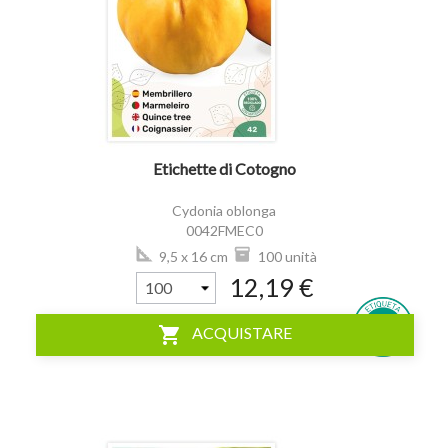
visibility
Etichette di Cotogno
Cydonia oblonga
0042FMEC0
9,5 x 16 cm
100 unità
12,19 €
shopping_cart
ACQUISTARE