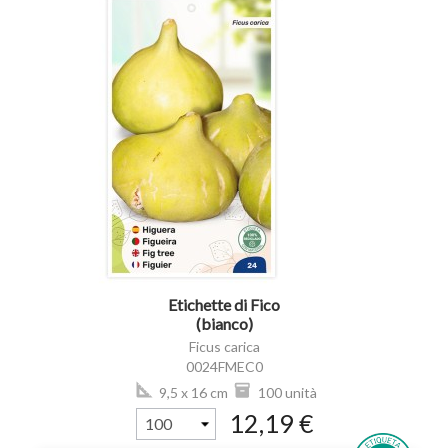
visibility
Etichette di Fico
(bianco)
Ficus carica
0024FMEC0
9,5 x 16 cm
100 unità
12,19 €