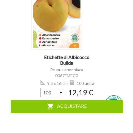
visibility
Etichette di Albicocco
Bulida
Prunus armeniaca
0067FMEC0
9,5 x 16 cm
100 unità
12,19 €
shopping_cart
ACQUISTARE