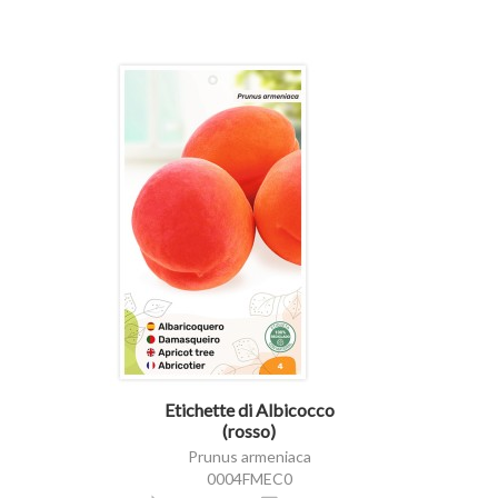
visibility
Etichette di Albicocco
(rosso)
Prunus armeniaca
0004FMEC0