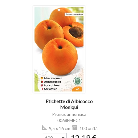
visibility
Etichette di Albicocco
Moniqui
Prunus armeniaca
0068FMEC1
9,5 x 16 cm
100 unità
12,19 €