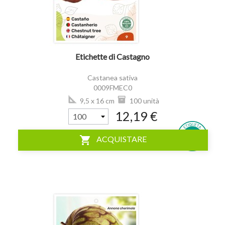
Etichette di Castagno
Castanea sativa
0009FMEC0
9,5 x 16 cm
100 unità
12,19 €
shopping_cart
ACQUISTARE