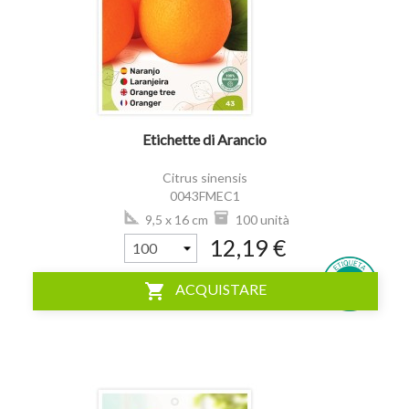
visibility
Etichette di Arancio
Citrus sinensis
0043FMEC1
9,5 x 16 cm
100 unità
12,19 €
shopping_cart
ACQUISTARE