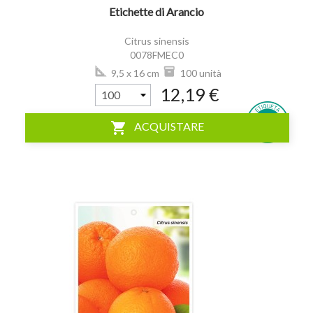
Etichette di Arancio
Citrus sinensis
0078FMEC0
9,5 x 16 cm
100 unità
12,19 €
shopping_cart
ACQUISTARE