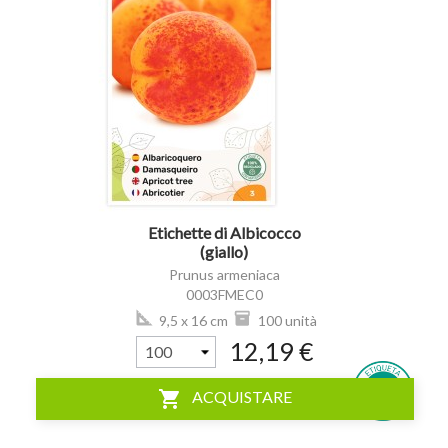
visibility
Etichette di Albicocco
(giallo)
Prunus armeniaca
0003FMEC0
9,5 x 16 cm
100 unità
12,19 €
shopping_cart
ACQUISTARE