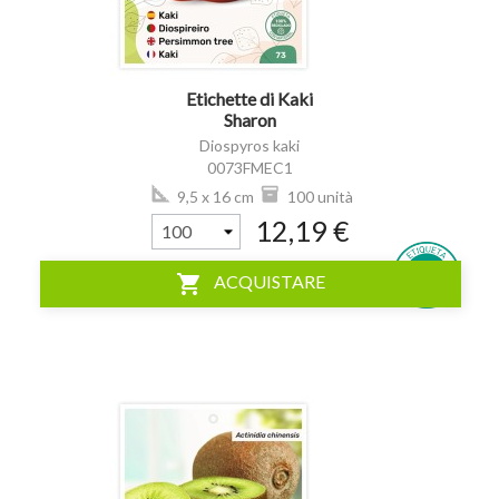
Etichette di Kaki
Sharon
Diospyros kaki
0073FMEC1
9,5 x 16 cm
100 unità
12,19 €
shopping_cart
ACQUISTARE