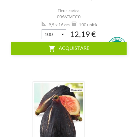
Ficus carica
0066FMEC0
9,5 x 16 cm
100 unità
12,19 €
shopping_cart
ACQUISTARE
visibility