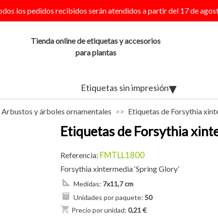
odos los pedidos recibidos serán atendidos a partir del 17 de agost
Tienda online de etiquetas y accesorios
para plantas
Etiquetas sin impresión
Arbustos y árboles ornamentales
Etiquetas de Forsythia xint
Etiquetas de Forsythia xint
FMTLL1800
Referencia:
Forsythia xintermedia ‘Spring Glory’
Medidas:
7x11,7 cm
Unidades por paquete:
50
shopping_cart
Precio por unidad:
0,21 €