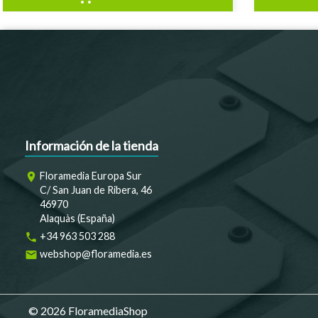
Información de la tienda
Floramedia Europa Sur
room
C/ San Juan de Ribera, 46
46970
Alaquàs (España)
+34 963 503 288
phone
webshop@floramedia.es
email
© 2026 FloramediaShop