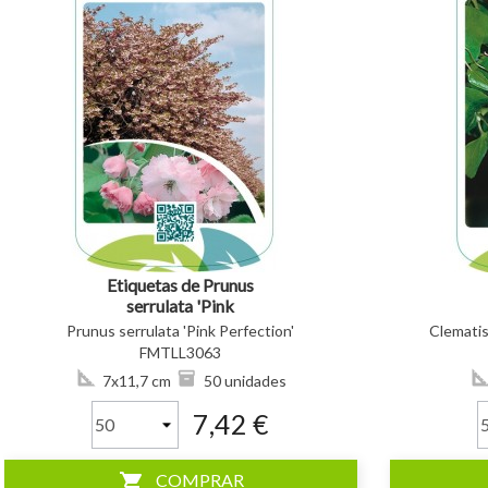
visibility
visibility
Etiquetas de Prunus
serrulata 'Pink
Perfection' *
Prunus serrulata 'Pink Perfection'
Clematis
FMTLL3063
7x11,7 cm
50 unidades
7,42 €
shopping_cart
COMPRAR