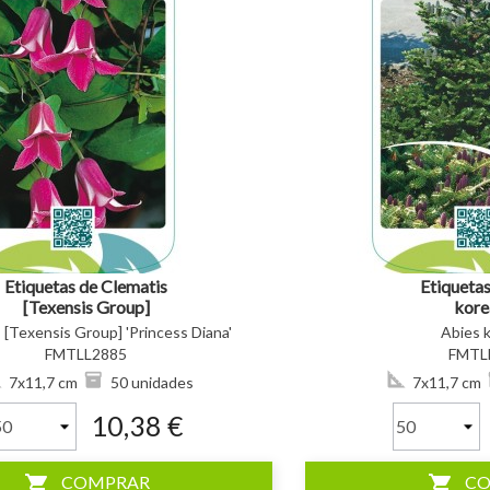
visibility
Etiquetas de Clematis
Etiquetas
[Texensis Group]
kore
'Princess Diana' *
 [Texensis Group] 'Princess Diana'
Abies 
FMTLL2885
FMTL
7x11,7 cm
50 unidades
7x11,7 cm
10,38 €
shopping_cart
shopping_cart
COMPRAR
C