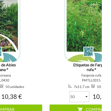
visibility
 de Abies
Etiquetas de Fargesia
ana *
rufa *
koreana
Fargesia rufa
L0430
FMTLL0315
50 unidades
7x11,7 cm
50 unida
10,38 €
10,38 
shopping_cart
OMPRAR
COMPRAR