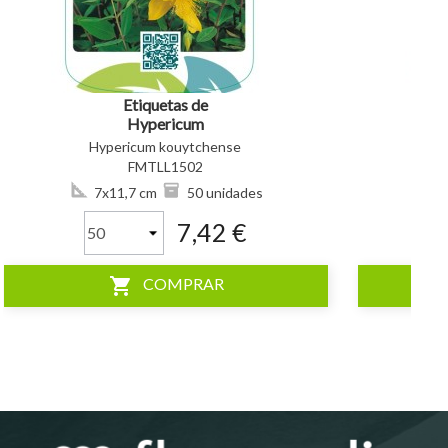
Etiquetas de
Hypericum
kouytchense *
Hypericum kouytchense
FMTLL1502
7x11,7 cm
50 unidades
7,42 €
shopping_cart
COMPRAR