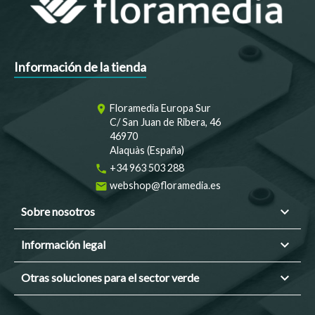
Información de la tienda
Floramedia Europa Sur
room
C/ San Juan de Ribera, 46
46970
Alaquàs (España)
+34 963 503 288
phone
webshop@floramedia.es
email

Sobre nosotros

Información legal

Otras soluciones para el sector verde