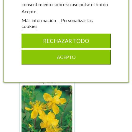
consentimiento sobre su uso pulse el botón
Acepto.
Más información
Personalizar las
cookies
RECHAZAR TODO
keyboard_arrow_left
keyboard_arrow_right
Otros productos en la misma categoría:
ACEPTO
visibility
visibility