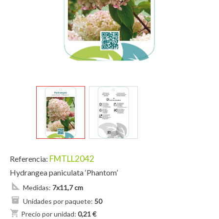
FMTLL2042
Referencia:
Hydrangea paniculata ‘Phantom’
Medidas:
7x11,7 cm
Unidades por paquete:
50
shopping_cart
Precio por unidad:
0,21 €