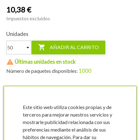
10,38 €
Impuestos excluidos
Unidades

AÑADIR AL CARRITO

Últimas unidades en stock
1000
Número de paquetes disponibles:
Descuentos por volumen
Este sitio web utiliza cookies propias y de
Descuento
Paquetes
Usted ahorra
unitario
terceros para mejorar nuestros servicios y
mostrarle publicidad relacionada con sus
Hasta
preferencias mediante el análisis de sus
10
2,96 €
29,60 €
hábitos de navegación. Para dar su