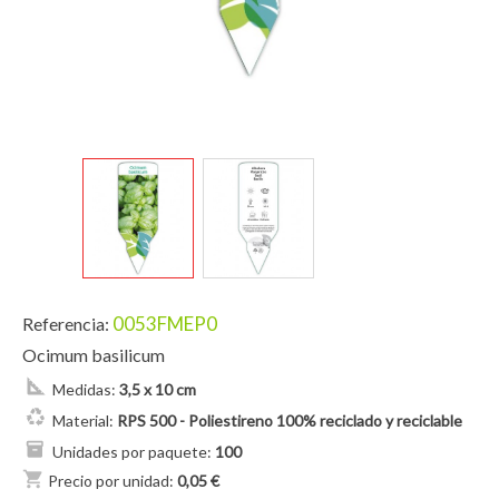
0053FMEP0
Referencia:
Ocimum basilicum
Medidas:
3,5 x 10 cm
Material:
RPS 500 - Poliestireno 100% reciclado y reciclable
Unidades por paquete:
100
shopping_cart
Precio por unidad:
0,05 €