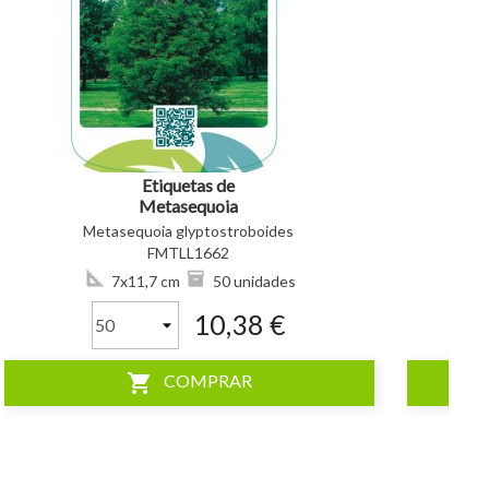
visibility
visibility
Etiquetas de
Metasequoia
glyptostroboides *
Metasequoia glyptostroboides
FMTLL1662
7x11,7 cm
50 unidades
10,38 €
shopping_cart
COMPRAR