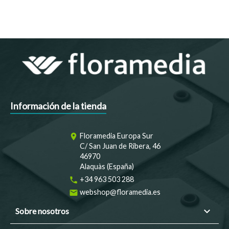
Información de la tienda
Floramedia Europa Sur
room
C/ San Juan de Ribera, 46
46970
Alaquàs (España)
+34 963 503 288
phone
webshop@floramedia.es
email

Sobre nosotros