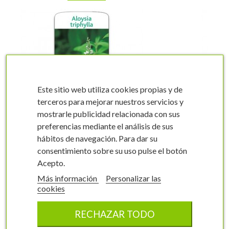
Este sitio web utiliza cookies propias y de
terceros para mejorar nuestros servicios y
visibility
visibility
mostrarle publicidad relacionada con sus
preferencias mediante el análisis de sus
hábitos de navegación. Para dar su
consentimiento sobre su uso pulse el botón
Acepto.
Etiquetas de Hierba
Más información
Personalizar las
Luísa
cookies
Aloysia triphylla
0066FMEP0
RECHAZAR TODO
3,5 x 10 cm
100 unidades
3