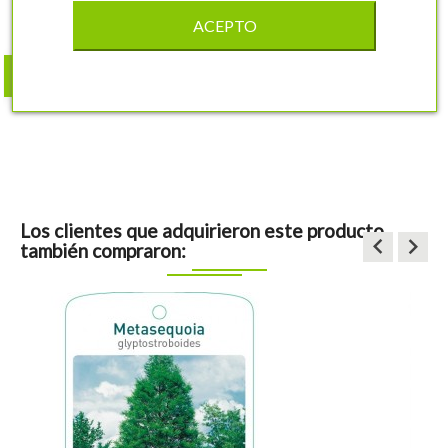
4,51 €
ACEPTO
shopping_cart
COMPRAR
Los clientes que adquirieron este producto
keyboard_arrow_left
keyboard_arrow_right
también compraron: