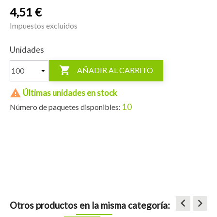
4,51 €
Impuestos excluidos
Unidades

AÑADIR AL CARRITO

Últimas unidades en stock
10
Número de paquetes disponibles:
keyboard_arrow_left
keyboard_arrow_right
Otros productos en la misma categoría: