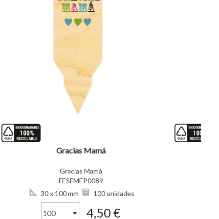
visibility
visibility
Gracias Mamá
Gracias Mamá
FESFMEP0089
30 x 100 mm
100 unidades
3
4,50 €