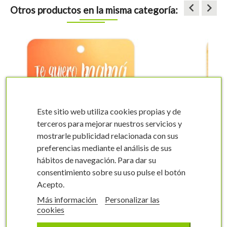
keyboard_arrow_left
keyboard_arrow_right
Otros productos en la misma categoría:
Este sitio web utiliza cookies propias y de
terceros para mejorar nuestros servicios y
visibility
visibility
mostrarle publicidad relacionada con sus
preferencias mediante el análisis de sus
hábitos de navegación. Para dar su
consentimiento sobre su uso pulse el botón
Acepto.
Te quiero Mamá
Más información
Personalizar las
cookies
Te quiero mamá