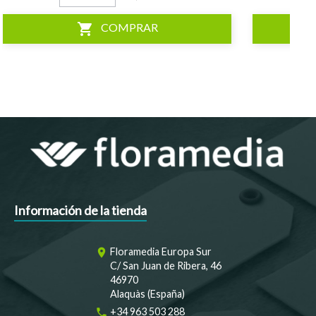
shopping_cart
COMPRAR
Información de la tienda
Floramedia Europa Sur
room
C/ San Juan de Ribera, 46
46970
Alaquàs (España)
+34 963 503 288
phone