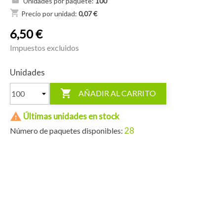
Unidades por paquete:
100
shopping_cart
Precio por unidad:
0,07 €
6,50 €
Impuestos excluidos
Unidades

AÑADIR AL CARRITO

Últimas unidades en stock
28
Número de paquetes disponibles: