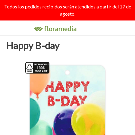
Todos los pedidos recibidos serán atendidos a partir del 17 de
agosto.

search
person_outline
shopping_cart
Happy B-day