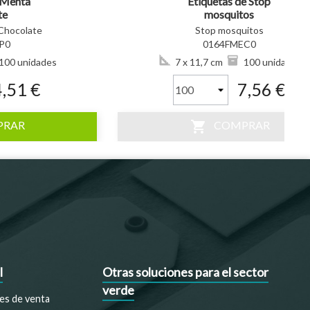
 Menta
Etiquetas de Stop
te
mosquitos
 Chocolate
Stop mosquitos
P0
0164FMEC0
100 unidades
7 x 11,7 cm
100 unidades
4,51 €
7,56 €
shopping_cart
PRAR
COMPRAR
l
Otras soluciones para el sector
verde
es de venta