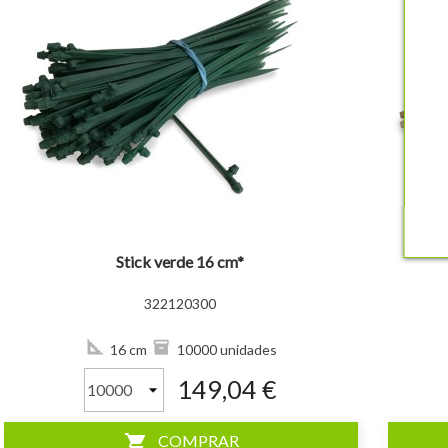
visibility
visibility
Stick verde 16 cm*
322120300
16 cm
10000 unidades
149,04 €
shopping_cart
COMPRAR