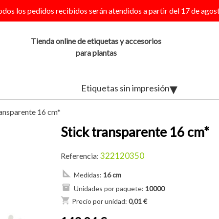
odos los pedidos recibidos serán atendidos a partir del 17 de agost
Tienda online de etiquetas y accesorios
para plantas
Etiquetas sin impresión
ransparente 16 cm*
Stick transparente 16 cm*
322120350
Referencia:
Medidas:
16 cm
Unidades por paquete:
10000
shopping_cart
Precio por unidad:
0,01 €