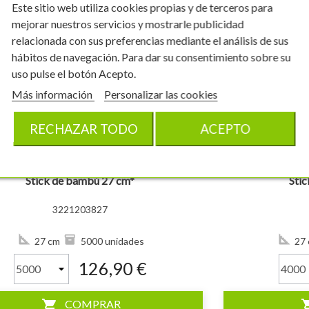
Este sitio web utiliza cookies propias y de terceros para
mejorar nuestros servicios y mostrarle publicidad
relacionada con sus preferencias mediante el análisis de sus
hábitos de navegación. Para dar su consentimiento sobre su
uso pulse el botón Acepto.
visibility
Más información
Personalizar las cookies
RECHAZAR TODO
ACEPTO
Stick de bambú 27 cm*
Stic
3221203827
27 cm
5000 unidades
27 
126,90 €
shopping_cart
shoppi
COMPRAR