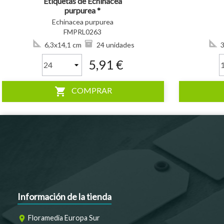
Etiquetas de Echinacea
purpurea *
Echinacea purpurea
FMPRL0263
6,3x14,1 cm
24 unidades
3
5,91 €
shopping_cart
COMPRAR
Información de la tienda
Floramedia Europa Sur
room