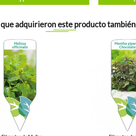
s que adquirieron este producto tambié
visibility