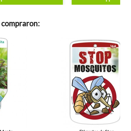
n compraron:
visibility