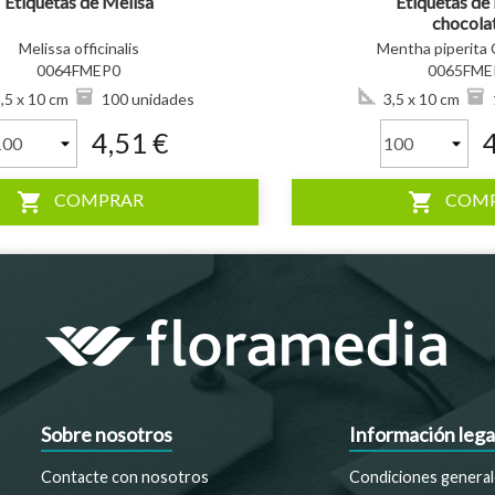
Etiquetas de Melisa
Etiquetas de
chocola
Melissa officinalis
Mentha piperita
0064FMEP0
0065FME
,5 x 10 cm
100 unidades
3,5 x 10 cm
4,51 €
shopping_cart
shopping_cart
COMPRAR
COM
Sobre nosotros
Información lega
Contacte con nosotros
Condiciones general