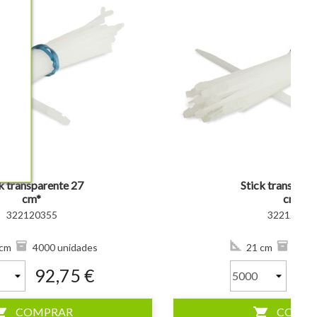
visibility
k transparente 27
Stick transpare
cm*
cm*
322120355
32212035
cm
4000 unidades
21 cm
5000
92,75 €
95
ng_cart
shopping_cart
COMPRAR
COMP