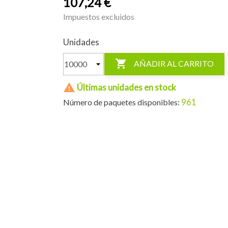
107,24 €
Impuestos excluidos
Unidades

AÑADIR AL CARRITO

Últimas unidades en stock
961
Número de paquetes disponibles: