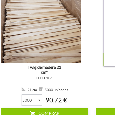
visibility
visibility
Twig de madera 21
cm*
FLPL0106
21 cm
5000 unidades
90,72 €
shopping_cart
COMPRAR