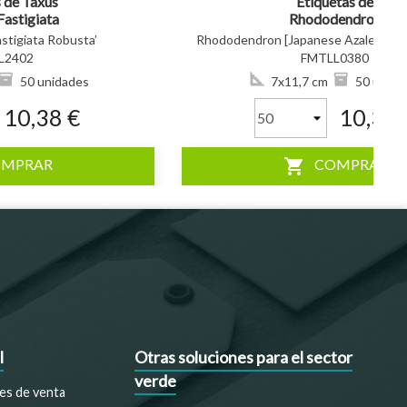
 de Taxus
Etiquetas de
Fastigiata
Rhododendron
ta’ *
[Japanese Azalea]
stigiata Robusta’
Rhododendron [Japanese Azalea] ‘Vuy
‘Vuyk’s Scarlet’ *
L2402
FMTLL0380
50 unidades
7x11,7 cm
50 unida
10,38 €
10,38 
shopping_cart
OMPRAR
COMPRAR
l
Otras soluciones para el sector
verde
es de venta