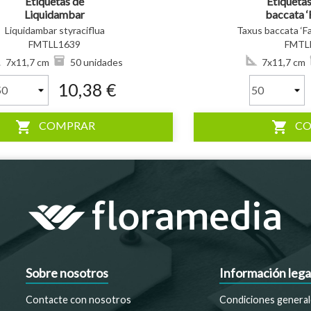
Etiquetas de
Etiquetas
Liquidambar
baccata ‘
styraciflua *
Robus
Liquidambar styraciflua
Taxus baccata ‘Fa
FMTLL1639
FMTL
7x11,7 cm
50 unidades
7x11,7 cm
10,38 €
shopping_cart
shopping_cart
COMPRAR
C
Sobre nosotros
Información lega
Contacte con nosotros
Condiciones general