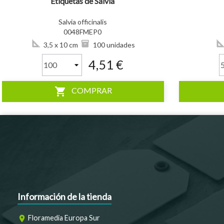
Etiquetas de Salvia
Salvia officinalis
0048FMEP0
3,5 x 10 cm
100 unidades
4,51 €
shopping_cart
COMPRAR
Información de la tienda
Floramedia Europa Sur
room