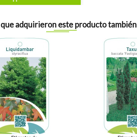
s que adquirieron este producto tambié
visibility