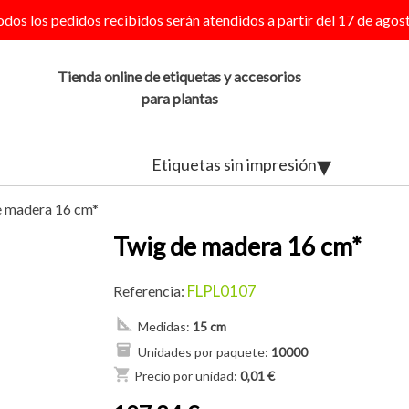
odos los pedidos recibidos serán atendidos a partir del 17 de agost
Tienda online de etiquetas y accesorios
para plantas
Etiquetas sin impresión
e madera 16 cm*
Twig de madera 16 cm*
FLPL0107
Referencia:
Medidas:
15 cm
Unidades por paquete:
10000
shopping_cart
Precio por unidad:
0,01 €