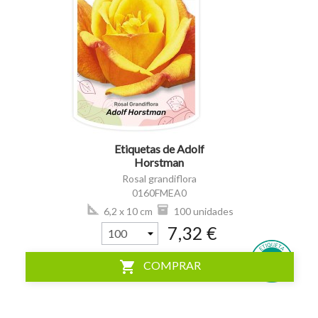
visibility
Etiquetas de Adolf
Horstman
Rosal grandiflora
0160FMEA0
6,2 x 10 cm
100 unidades
7,32 €
shopping_cart
COMPRAR