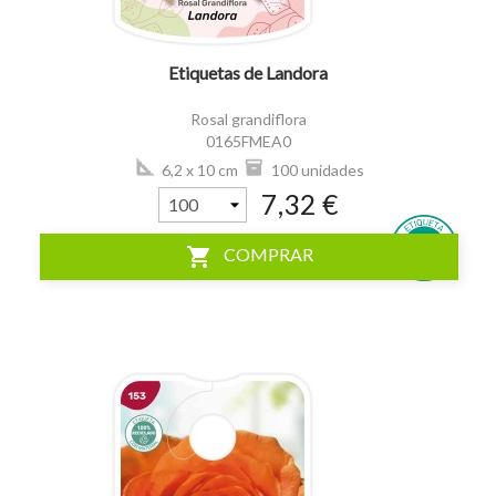
Etiquetas de Landora
Rosal grandiflora
0165FMEA0
6,2 x 10 cm
100 unidades
7,32 €
shopping_cart
COMPRAR