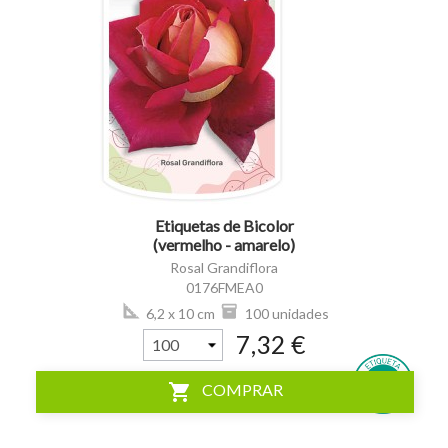
visibility
Etiquetas de Bicolor
(vermelho - amarelo)
Rosal Grandiflora
0176FMEA0
6,2 x 10 cm
100 unidades
7,32 €
shopping_cart
COMPRAR