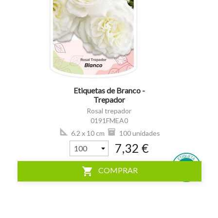
visibility
Etiquetas de Branco -
Trepador
Rosal trepador
0191FMEA0
6.2 x 10 cm
100 unidades
7,32 €
shopping_cart
COMPRAR