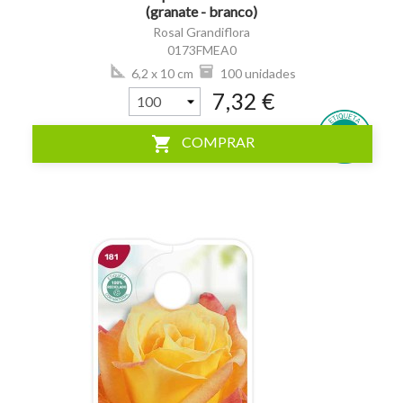
(granate - branco)
Rosal Grandiflora
0173FMEA0
6,2 x 10 cm
100 unidades
7,32 €
shopping_cart
COMPRAR
visibility