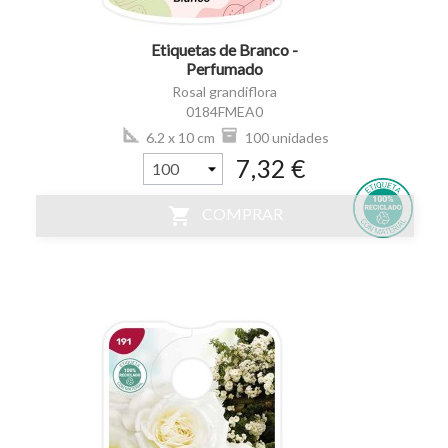
Etiquetas de Branco -
Perfumado
Rosal grandiflora
0184FMEA0
6.2 x 10 cm
100 unidades
7,32 €
shopping_cart
COMPRAR