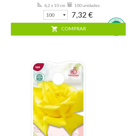
6,2 x 10 cm
100 unidades
7,32 €
shopping_cart
COMPRAR
visibility