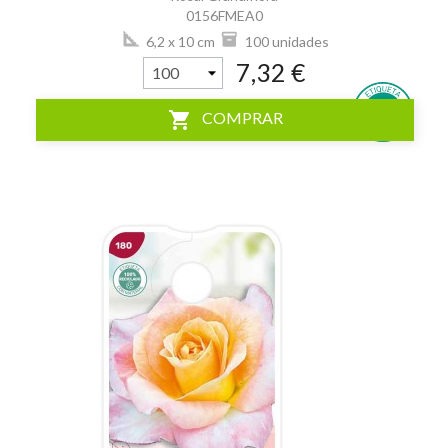
0156FMEA0
6,2 x 10 cm
100 unidades
7,32 €
shopping_cart
COMPRAR
visibility