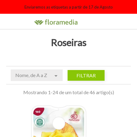
Enviaremos as etiquetas a partir de 17 de Agosto

search
person_outline
shopping_cart
Roseiras
Nome, de A a Z

FILTRAR
Mostrando 1-24 de um total de 46 artigo(s)