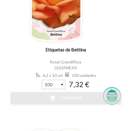
visibility
Etiquetas de Bettina
Rosal Grandiflora
0161FMEA0
6,2 x 10 cm
100 unidades
7,32 €
shopping_cart
COMPRAR