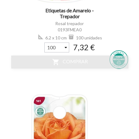
Etiquetas de Amarelo -
Trepador
Rosal trepador
0193FMEA0
6.2 x 10 cm
100 unidades
7,32 €
shopping_cart
COMPRAR