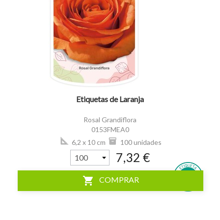
visibility
Etiquetas de Laranja
Rosal Grandiflora
0153FMEA0
6,2 x 10 cm
100 unidades
7,32 €
shopping_cart
COMPRAR