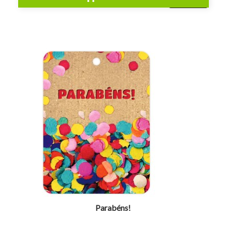
visibility
Parabéns!