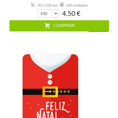
30 x 100 mm
100 unidades
4,50 €
shopping_cart
COMPRAR
visibility