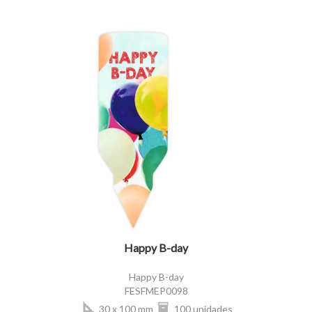
visibility
Happy B-day
Happy B-day
FESFMEP0098
30 x 100 mm
100 unidades