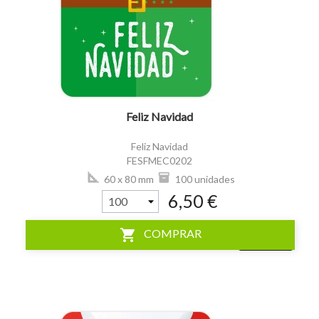
visibility
Feliz Navidad
Feliz Navidad
FESFMEC0202
60 x 80 mm
100 unidades
6,50 €
shopping_cart
COMPRAR