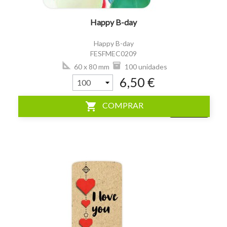
Happy B-day
Happy B-day
FESFMEC0209
60 x 80 mm
100 unidades
6,50 €
shopping_cart
COMPRAR