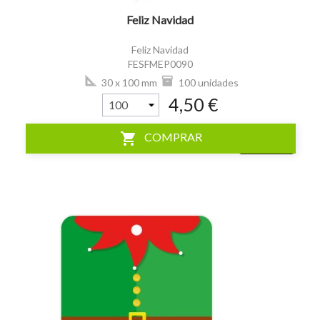
Feliz Navidad
Feliz Navidad
FESFMEP0090
30 x 100 mm
100 unidades
4,50 €
shopping_cart
COMPRAR