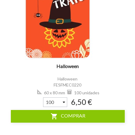
visibility
Halloween
Halloween
FESFMEC0220
60 x 80 mm
100 unidades
6,50 €
shopping_cart
COMPRAR