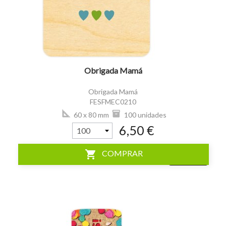
visibility
Obrigada Mamá
Obrigada Mamá
FESFMEC0210
60 x 80 mm
100 unidades
6,50 €
shopping_cart
COMPRAR