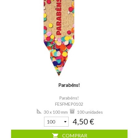
visibility
Parabéns!
Parabéns!
FESFMEP0102
30 x 100 mm
100 unidades
4,50 €
shopping_cart
COMPRAR