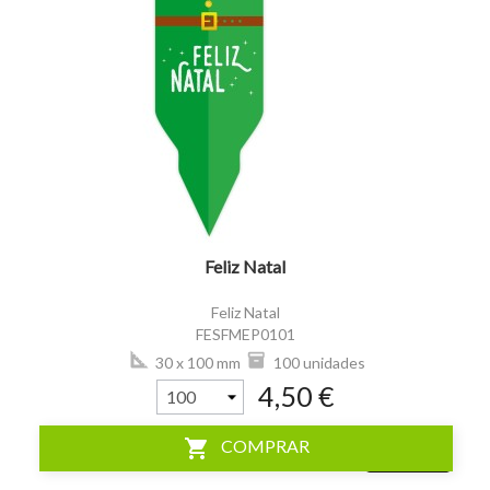
visibility
Feliz Natal
Feliz Natal
FESFMEP0101
30 x 100 mm
100 unidades
4,50 €
shopping_cart
COMPRAR