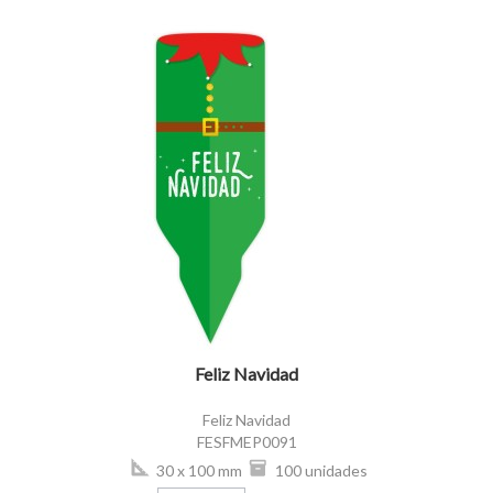
visibility
Feliz Navidad
Feliz Navidad
FESFMEP0091
30 x 100 mm
100 unidades