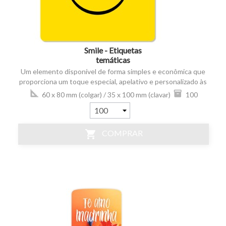
Smile - Etiquetas
temáticas
Um elemento disponível de forma simples e econômica que
proporciona um toque especial, apelativo e personalizado às
plantas e ramos de flores ou mesmo à outros acessórios que
60 x 80 mm (colgar) / 35 x 100 mm (clavar)
100
coincidam com os motivos ou datas importantes para
unidades
presentear alguém: Natal, Dia das Mães, felicitações de
aniversário, agradecimentos ou simplesmente sinais de
amor...
shopping_cart
COMPRAR
FESFMEC0000