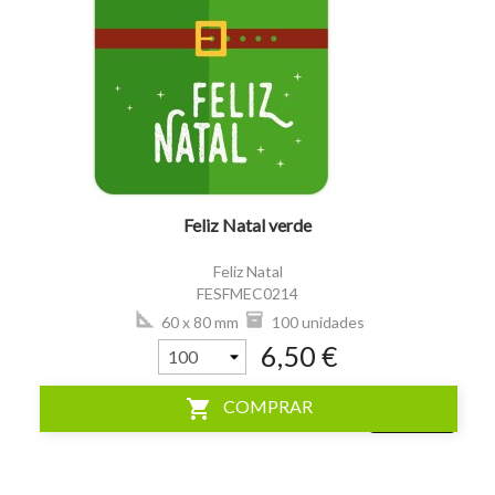
visibility
Feliz Natal verde
Feliz Natal
FESFMEC0214
60 x 80 mm
100 unidades
6,50 €
shopping_cart
COMPRAR