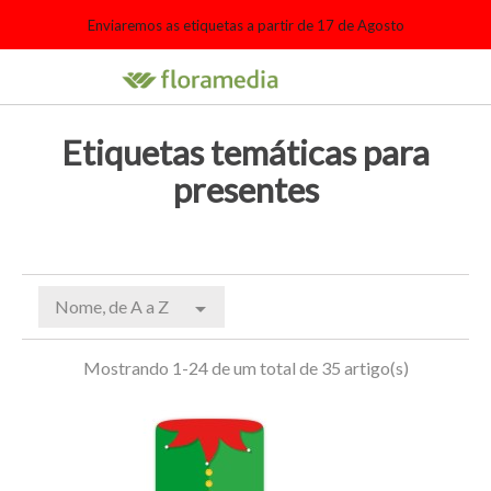
Enviaremos as etiquetas a partir de 17 de Agosto

search
person_outline
shopping_cart
Etiquetas temáticas para
presentes
Nome, de A a Z

Mostrando 1-24 de um total de 35 artigo(s)