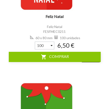
Feliz Natal
Feliz Natal
FESFMEC0211
60 x 80 mm
100 unidades
6,50 €
shopping_cart
COMPRAR