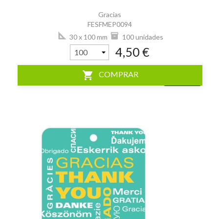
Gracias
FESFMEP0094
30 x 100 mm
100 unidades
4,50 €
shopping_cart
COMPRAR
visibility