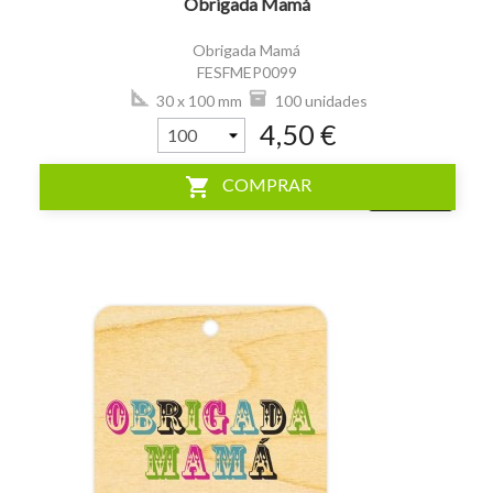
Obrigada Mamá
Obrigada Mamá
FESFMEP0099
30 x 100 mm
100 unidades
4,50 €
shopping_cart
COMPRAR