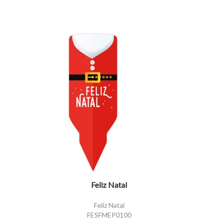
visibility
Feliz Natal
Feliz Natal
FESFMEP0100