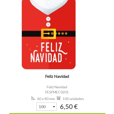
visibility
Feliz Navidad
Feliz Navidad
FESFMEC0201
60 x 80 mm
100 unidades
6,50 €