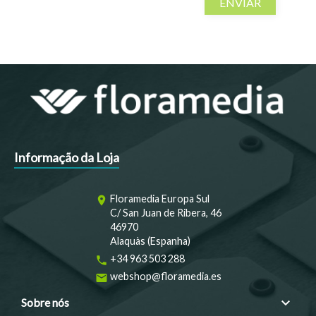
Informação da Loja
Floramedia Europa Sul
room
C/ San Juan de Ribera, 46
46970
Alaquàs (Espanha)
+34 963 503 288
phone
webshop@floramedia.es
email

Sobre nós