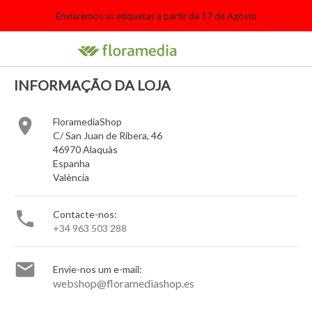
Enviaremos as etiquetas a partir de 17 de Agosto

search
person_outline
shopping_cart
INFORMAÇÃO DA LOJA

FloramediaShop
C/ San Juan de Ribera, 46
46970 Alaquàs
Espanha
València

Contacte-nos:
+34 963 503 288

Envie-nos um e-mail:
webshop@floramediashop.es