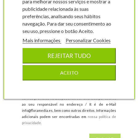
para melhorar nossos serviços e mostrar a
publicidade relacionada às suas
preferências, analisando seus hábitos
navegação. Para dar seu consentimento ao
seu uso, pressione o botão Aceito.
Mais informações
Personalizar Cookies
Li e aceito a
política de privacidade.
Responsável: FloraMedia Shop, CIF / NIF:
A46062550, O
REJEITAR TUDO
propósito do processamento de dados para o qual você dá o
seu consentimento será responder às suas perguntas. Os
dados fornecidos serão guardados enquanto não solicitar
ACEITO
a cessação da actividade e não serão cedidos a terceiros,
salvo obrigação legal. Tem o direito de aceder, rectificar ou
solicitar a sua eliminação quando os dados deixarem de
ser necessários para os fins que foram recolhidos nos
termos previstos na Lei, podendo ser exercido por escrito
ao seu responsável no endereço / It é de e-Mail
info@floramedia.es, bem como outros direitos. Informações
adicionais podem ser encontradas em
nossa política de
privacidade.