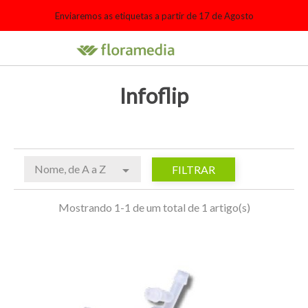
Enviaremos as etiquetas a partir de 17 de Agosto

search
person_outline
shopping_cart
Infoflip
Nome, de A a Z

FILTRAR
Mostrando 1-1 de um total de 1 artigo(s)