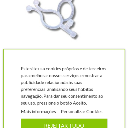
visibility
Infoflip anilla doble
sujeción
Este site usa cookies próprios e de terceiros
322120301
para melhorar nossos serviços e mostrar a
publicidade relacionada às suas
6000 unidades
preferências, analisando seus hábitos
117,92 €
navegação. Para dar seu consentimento ao
seu uso, pressione o botão Aceito.
shopping_cart
COMPRAR
Mais informações
Personalizar Cookies
REJEITAR TUDO