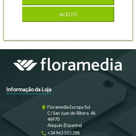
ACEITO
1
Infoflip com fecho duplo para etiquetas.
Informação da Loja
Floramedia Europa Sul
room
C/ San Juan de Ribera, 46
46970
Alaquàs (Espanha)
+34 963 503 288
phone