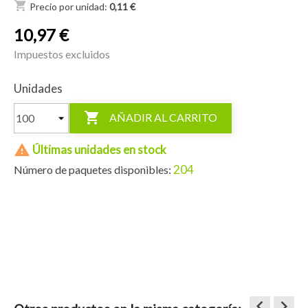
shopping_cart
Precio por unidad:
0,11 €
10,97 €
Impuestos excluidos
Unidades

AÑADIR AL CARRITO

Últimas unidades en stock
204
Número de paquetes disponibles:
keyboard_arrow_left
keyboard_arrow_right