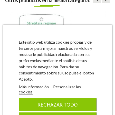
Otros productos en la misma categoría:
Este sitio web utiliza cookies propias y de
terceros para mejorar nuestros servicios y
mostrarle publicidad relacionada con sus
visibility
visibility
preferencias mediante el análisis de sus
hábitos de navegación. Para dar su
consentimiento sobre su uso pulse el botón
Acepto.
Más información
Personalizar las
cookies
- Etiquetas de Ave del
paraíso
RECHAZAR TODO
Strelitzia reginae
0173FMEC0