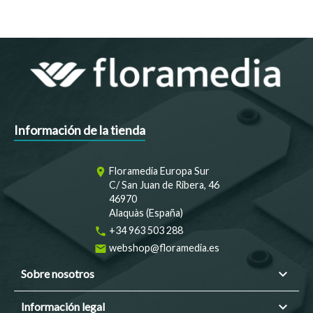
Información de la tienda
Floramedia Europa Sur
room
C/ San Juan de Ribera, 46
46970
Alaquàs (España)
+34 963 503 288
phone
webshop@floramedia.es
email

Sobre nosotros

Información legal