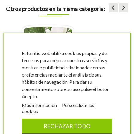
keyboard_arrow_left
keyboard_arrow_right
Otros productos en la misma categoría:
Este sitio web utiliza cookies propias y de
terceros para mejorar nuestros servicios y
mostrarle publicidad relacionada con sus
preferencias mediante el análisis de sus
visibility
visibility
hábitos de navegación. Para dar su
consentimiento sobre su uso pulse el botón
Acepto.
Más información
Personalizar las
cookies
- Etiquetas de Adelfa
mix
RECHAZAR TODO
Nerium oleander