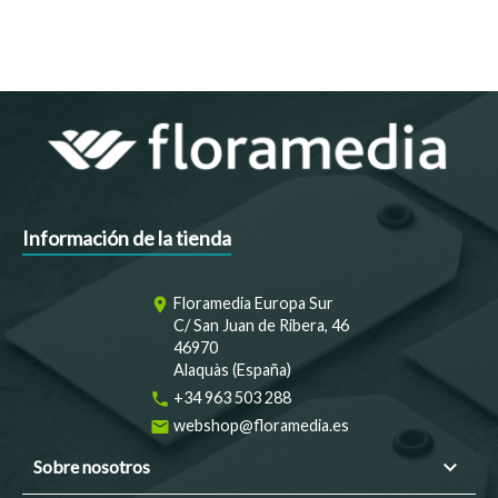
Información de la tienda
Floramedia Europa Sur
room
C/ San Juan de Ribera, 46
46970
Alaquàs (España)
+34 963 503 288
phone
webshop@floramedia.es
email

Sobre nosotros