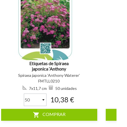
visibility
visibility
Etiquetas de Spiraea
japonica ‘Anthony
Waterer’ *
Spiraea japonica ‘Anthony Waterer’
Ta
FMTLL0210
7x11,7 cm
50 unidades
10,38 €
shopping_cart
COMPRAR