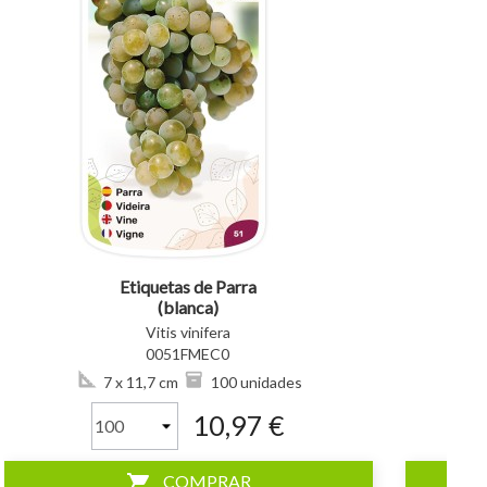
visibility
visibility
Etiquetas de Parra
(blanca)
Vitis vinifera
0051FMEC0
7 x 11,7 cm
100 unidades
10,97 €
shopping_cart
COMPRAR