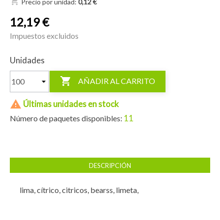
shopping_cart
Precio por unidad:
0,12 €
12,19 €
Impuestos excluidos
Unidades

AÑADIR AL CARRITO

Últimas unidades en stock
11
Número de paquetes disponibles:
DESCRIPCIÓN
lima, cítrico, citricos, bearss, limeta,