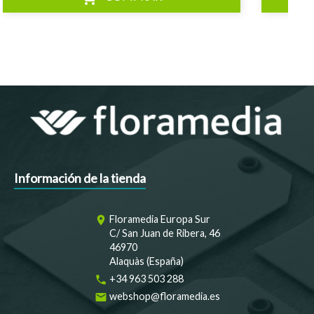
Información de la tienda
Floramedia Europa Sur
room
C/ San Juan de Ribera, 46
46970
Alaquàs (España)
+34 963 503 288
phone
webshop@floramedia.es
email