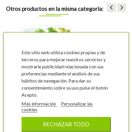
keyboard_arrow_left
keyboard_arrow_right
Otros productos en la misma categoría:
Este sitio web utiliza cookies propias y de
terceros para mejorar nuestros servicios y
mostrarle publicidad relacionada con sus
preferencias mediante el análisis de sus
visibility
visibility
hábitos de navegación. Para dar su
consentimiento sobre su uso pulse el botón
Acepto.
Más información
Personalizar las
cookies
Etiquetas de Parra
(roja)
RECHAZAR TODO
Vitis vinifera