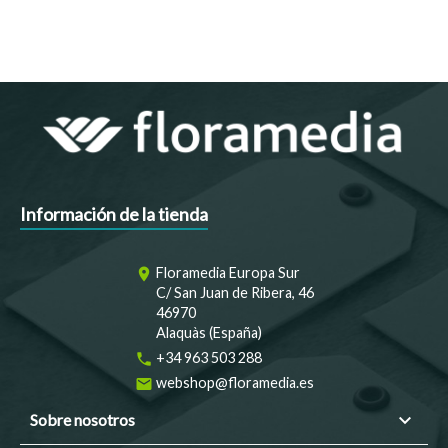
Información de la tienda
Floramedia Europa Sur
room
C/ San Juan de Ribera, 46
46970
Alaquàs (España)
+34 963 503 288
phone
webshop@floramedia.es
email

Sobre nosotros