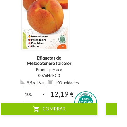
visibility
visibility
Etiquetas de
Melocotonero (bicolor
amarillo, rojo)
Prunus persica
0076FMEC0
9,5 x 16 cm
100 unidades
12,19 €
shopping_cart
COMPRAR