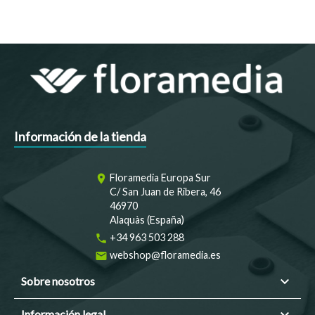
Información de la tienda
Floramedia Europa Sur
room
C/ San Juan de Ribera, 46
46970
Alaquàs (España)
+34 963 503 288
phone
webshop@floramedia.es
email

Sobre nosotros

Información legal