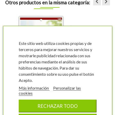
keyboard_arrow_left
keyboard_arrow_right
Otros productos en la misma categoría:
Este sitio web utiliza cookies propias y de
terceros para mejorar nuestros servicios y
mostrarle publicidad relacionada con sus
visibility
visibility
preferencias mediante el análisis de sus
hábitos de navegación. Para dar su
consentimiento sobre su uso pulse el botón
Acepto.
Más información
Personalizar las
cookies
Etiquetas de
Zarzamora
RECHAZAR TODO
Rubus fruticosus
0140FMEC0