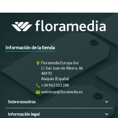
Información de la tienda
Floramedia Europa Sur
room
C/ San Juan de Ribera, 46
46970
Alaquàs (España)
+34 963 503 288
phone
webshop@floramedia.es
email

Sobre nosotros

Información legal