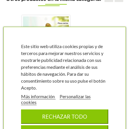
Este sitio web utiliza cookies propias y de
terceros para mejorar nuestros servicios y
mostrarle publicidad relacionada con sus
visibility
visibility
preferencias mediante el análisis de sus
hábitos de navegación. Para dar su
consentimiento sobre su uso pulse el botón
Acepto.
Más información
Personalizar las
cookies
Etiquetas de Higuera
Verdal
RECHAZAR TODO
Ficus carica
0065FMEC0