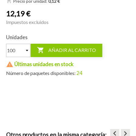
shopping_cart
Precio por unidad:
0,12 €
12,19 €
Impuestos excluidos
Unidades

AÑADIR AL CARRITO

Últimas unidades en stock
24
Número de paquetes disponibles:
keyboard_arrow_left
keyboard_arrow_right
Otros productos en la misma categoría: