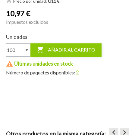
shopping_cart
Precio por unidad:
0,11 €
10,97 €
Impuestos excluidos
Unidades

AÑADIR AL CARRITO

Últimas unidades en stock
2
Número de paquetes disponibles:
keyboard_arrow_left
keyboard_arrow_right
Otros productos en la misma categoría: