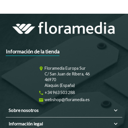
Información de la tienda
Floramedia Europa Sur
room
C/ San Juan de Ribera, 46
46970
Alaquàs (España)
+34 963 503 288
phone
webshop@floramedia.es
email

Sobre nosotros

Información legal