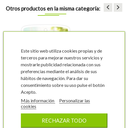
keyboard_arrow_left
keyboard_arrow_right
Otros productos en la misma categoría:
Este sitio web utiliza cookies propias y de
terceros para mejorar nuestros servicios y
mostrarle publicidad relacionada con sus
preferencias mediante el análisis de sus
visibility
visibility
hábitos de navegación. Para dar su
consentimiento sobre su uso pulse el botón
Acepto.
Más información
Personalizar las
cookies
Etiquetas de
Zarzamora
RECHAZAR TODO
Rubus fruticosus