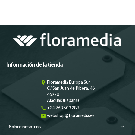
Información de la tienda
Floramedia Europa Sur
room
C/ San Juan de Ribera, 46
46970
Alaquàs (España)
+34 963 503 288
phone
webshop@floramedia.es
email

Sobre nosotros