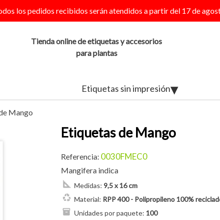
odos los pedidos recibidos serán atendidos a partir del 17 de agost
Tienda online de etiquetas y accesorios
para plantas
Etiquetas sin impresión
 de Mango
Etiquetas de Mango
0030FMEC0
Referencia:
Mangifera indica
Medidas:
9,5 x 16 cm
Material:
RPP 400 - Polipropileno 100% reciclado
Unidades por paquete:
100