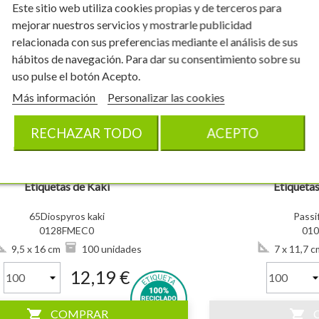
Este sitio web utiliza cookies propias y de terceros para
mejorar nuestros servicios y mostrarle publicidad
relacionada con sus preferencias mediante el análisis de sus
hábitos de navegación. Para dar su consentimiento sobre su
uso pulse el botón Acepto.
visibility
Más información
Personalizar las cookies
RECHAZAR TODO
ACEPTO
Etiquetas de Kaki
Etiqueta
65Diospyros kaki
Passif
0128FMEC0
01
9,5 x 16 cm
100 unidades
7 x 11,7 c
12,19 €
shopping_cart
shopping_cart
COMPRAR