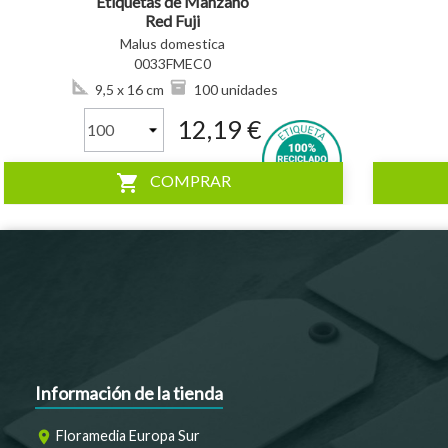
Etiquetas de Manzano
Red Fuji
Malus domestica
0033FMEC0
9,5 x 16 cm
100 unidades
12,19 €
shopping_cart
COMPRAR
Información de la tienda
Floramedia Europa Sur
room