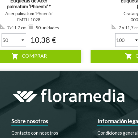
Etiquetas de Acer
Etiquet
palmatum ‘Phoenix’ *
Acer palmatum ‘Phoenix’
Crataeg
FMTLL1028
00
7x11,7 cm
50 unidades
7 x 11,7 c
10,38 €
shopping_cart
shopping_cart
COMPRAR
Sobre nosotros
Información lega
Contacte con nosotros
Condiciones general