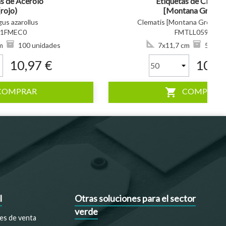
as de Acerolo
Etiquetas de Clemat
(rojo)
[Montana Group]
‘Marjorie’ *
us azarollus
Clematis [Montana Group] ‘M
01FMEC0
FMTLL0594
m
100 unidades
7x11,7 cm
50 uni
10,97 €
10,38
shopping_cart
COMPRAR
COMPRAR
l
Otras soluciones para el sector
verde
es de venta