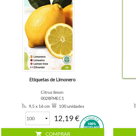
visibility
visibility
Etiquetas de Limonero
Citrus limon
0028FMEC1
9,5 x 16 cm
100 unidades
12,19 €
shopping_cart
COMPRAR