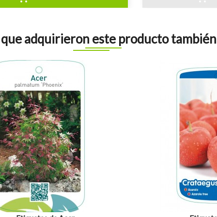
s que adquirieron este producto tambié
visibility