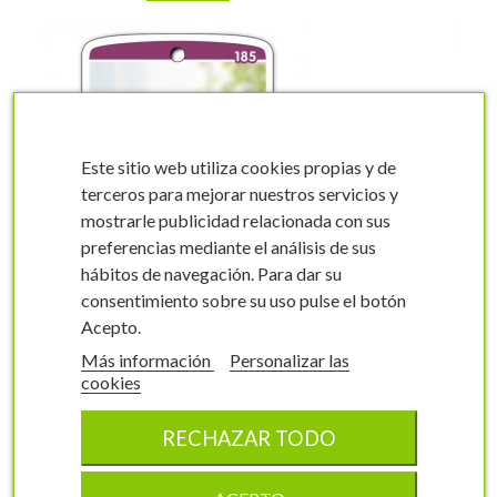
Este sitio web utiliza cookies propias y de
terceros para mejorar nuestros servicios y
mostrarle publicidad relacionada con sus
visibility
visibility
preferencias mediante el análisis de sus
hábitos de navegación. Para dar su
consentimiento sobre su uso pulse el botón
Acepto.
Más información
Personalizar las
Etiquetas de Serbal
cookies
Sorbus domestica
RECHAZAR TODO
0185FMEC0
7x11,7 cm
100 unidades