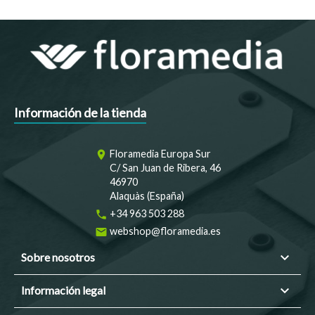
Información de la tienda
Floramedia Europa Sur
room
C/ San Juan de Ribera, 46
46970
Alaquàs (España)
+34 963 503 288
phone
webshop@floramedia.es
email

Sobre nosotros

Información legal