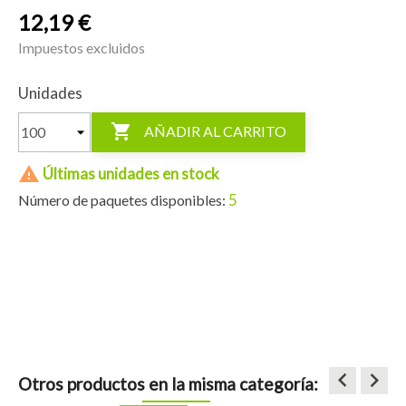
12,19 €
Impuestos excluidos
Unidades

AÑADIR AL CARRITO

Últimas unidades en stock
5
Número de paquetes disponibles:
keyboard_arrow_left
keyboard_arrow_right
Otros productos en la misma categoría: