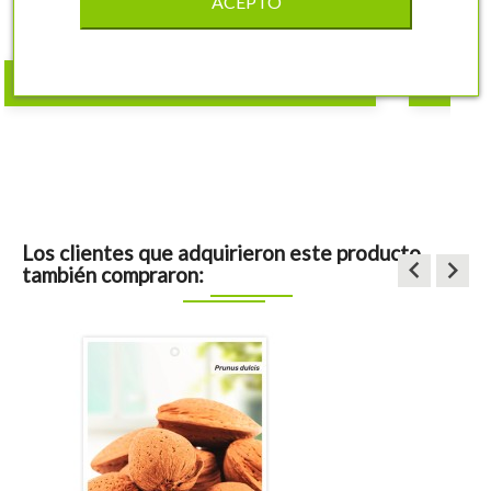
ACEPTO
10,97 €
shopping_cart
COMPRAR
Los clientes que adquirieron este producto
keyboard_arrow_left
keyboard_arrow_right
también compraron: