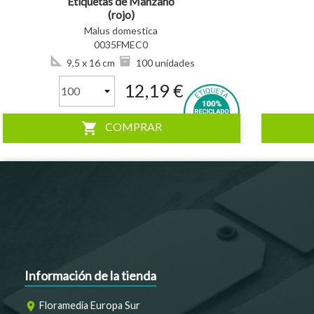
Etiquetas de Manzano
(rojo)
Malus domestica
0035FMEC0
9,5 x 16 cm
100 unidades
12,19 €
shopping_cart
COMPRAR
Información de la tienda
Floramedia Europa Sur
room