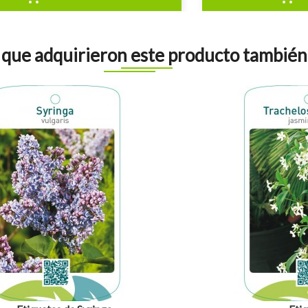
s que adquirieron este producto tambié
visibility