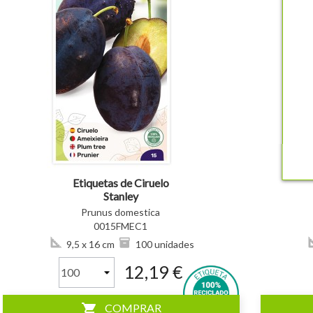
visibility
visibility
Etiquetas de Ciruelo
Stanley
Prunus domestica
0015FMEC1
9,5 x 16 cm
100 unidades
12,19 €
shopping_cart
COMPRAR