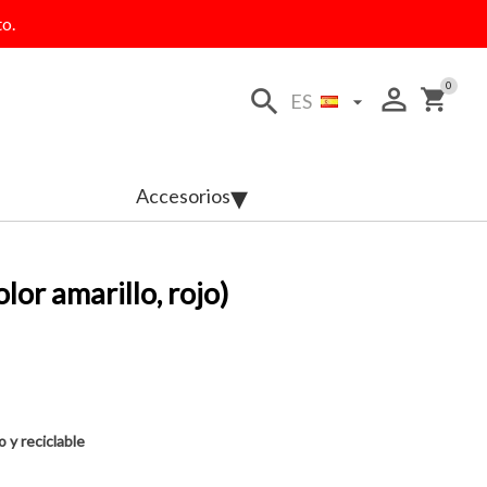
o.
0
person_outline
search
shopping_cart
ES

Accesorios
lor amarillo, rojo)
 y reciclable