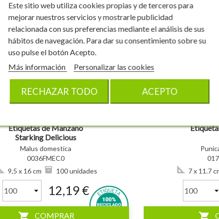
Este sitio web utiliza cookies propias y de terceros para
mejorar nuestros servicios y mostrarle publicidad
relacionada con sus preferencias mediante el análisis de sus
hábitos de navegación. Para dar su consentimiento sobre su
uso pulse el botón Acepto.
visibility
Más información
Personalizar las cookies
RECHAZAR TODO
ACEPTO
Etiquetas de Manzano
Etiqueta
Starking Delicious
Malus domestica
Punic
0036FMEC0
01
9,5 x 16 cm
100 unidades
7 x 11.7 c
12,19 €
shopping_cart
shopping_cart
COMPRAR