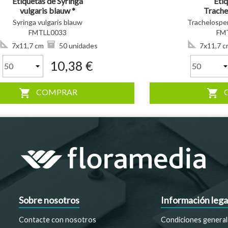
Etiquetas de Syringa
Eti
vulgaris blauw *
Trach
jasm
Syringa vulgaris blauw
Trachelospe
FMTLL0033
FM
7x11,7 cm
50 unidades
7x11,7 c
10,38 €
shopping_cart
shopping_cart
COMPRAR
Sobre nosotros
Información lega
Contacte con nosotros
Condiciones general