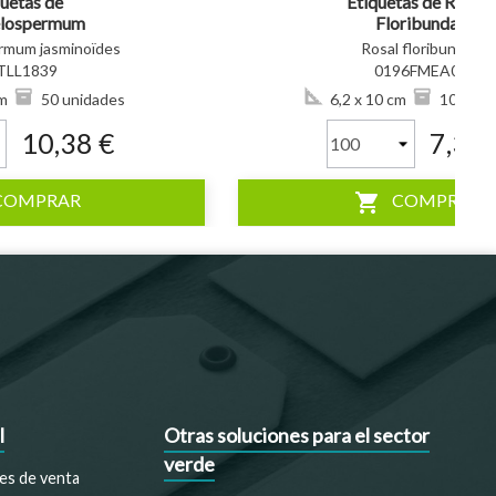
quetas de
Etiquetas de Rosal
elospermum
Floribunda
inoïdes *
rmum jasminoïdes
Rosal floribunda
TLL1839
0196FMEA0
m
50 unidades
6,2 x 10 cm
100 uni
10,38 €
7,32 
shopping_cart
COMPRAR
COMPRAR
l
Otras soluciones para el sector
verde
es de venta