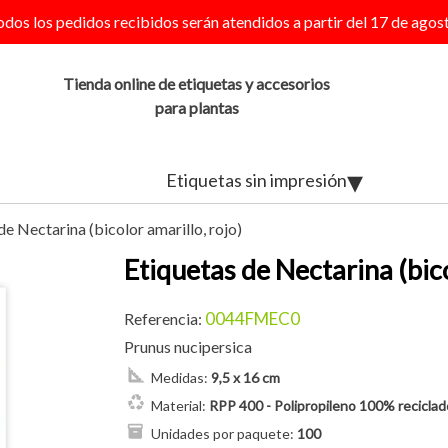
odos los pedidos recibidos serán atendidos a partir del 17 de agost
Tienda online de etiquetas y accesorios
para plantas
Etiquetas sin impresión
de Nectarina (bicolor amarillo, rojo)
Etiquetas de Nectarina (bico
0044FMEC0
Referencia:
Prunus nucipersica
Medidas:
9,5 x 16 cm
Material:
RPP 400 - Polipropileno 100% reciclado
Unidades por paquete:
100