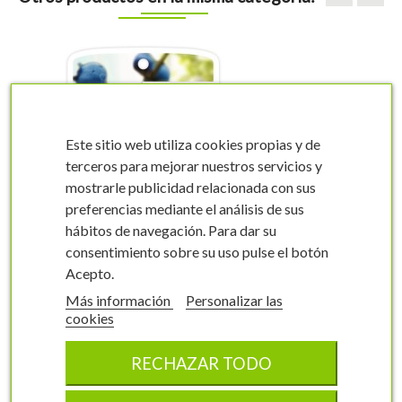
Este sitio web utiliza cookies propias y de
terceros para mejorar nuestros servicios y
mostrarle publicidad relacionada con sus
visibility
visibility
preferencias mediante el análisis de sus
hábitos de navegación. Para dar su
consentimiento sobre su uso pulse el botón
Acepto.
Más información
Personalizar las
cookies
Etiquetas de Arándano
RECHAZAR TODO
Vaccinium corymbosum
0163FMEC1