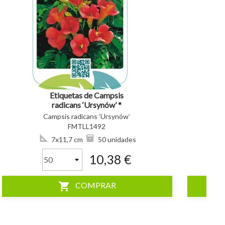
visibility
visibility
Etiquetas de Campsis
radicans ‘Ursynów’ *
Campsis radicans ‘Ursynów’
FMTLL1492
7x11,7 cm
50 unidades
10,38 €
shopping_cart
COMPRAR