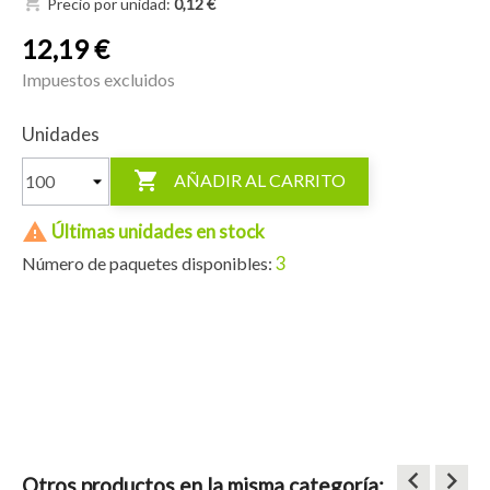
shopping_cart
Precio por unidad:
0,12 €
12,19 €
Impuestos excluidos
Unidades

AÑADIR AL CARRITO

Últimas unidades en stock
3
Número de paquetes disponibles:
keyboard_arrow_left
keyboard_arrow_right
Otros productos en la misma categoría: