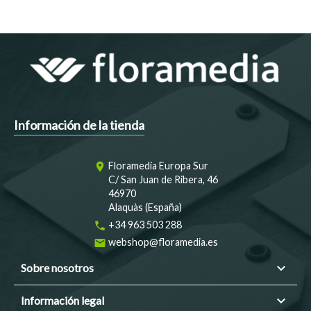
Información de la tienda
Floramedia Europa Sur
room
C/ San Juan de Ribera, 46
46970
Alaquàs (España)
+34 963 503 288
phone
webshop@floramedia.es
email

Sobre nosotros

Información legal