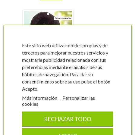
Este sitio web utiliza cookies propias y de
terceros para mejorar nuestros servicios y
mostrarle publicidad relacionada con sus
visibility
visibility
preferencias mediante el análisis de sus
hábitos de navegación. Para dar su
consentimiento sobre su uso pulse el botón
Acepto.
Más información
Personalizar las
Etiquetas de Ciruelo
cookies
Friar
Prunus domestica
RECHAZAR TODO
0016FMEC1
9,5 x 16 cm
100 unidades