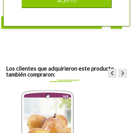
ACEPTO
12,19 €
shopping_cart
COMPRAR
Los clientes que adquirieron este producto
keyboard_arrow_left
keyboard_arrow_right
también compraron: