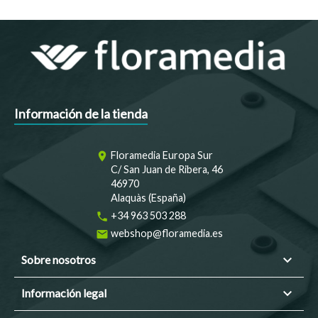
Información de la tienda
Floramedia Europa Sur
room
C/ San Juan de Ribera, 46
46970
Alaquàs (España)
+34 963 503 288
phone
webshop@floramedia.es
email

Sobre nosotros

Información legal