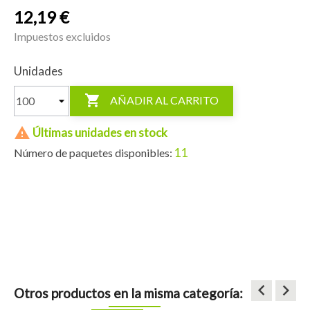
12,19 €
Impuestos excluidos
Unidades

AÑADIR AL CARRITO

Últimas unidades en stock
11
Número de paquetes disponibles:
keyboard_arrow_left
keyboard_arrow_right
Otros productos en la misma categoría: