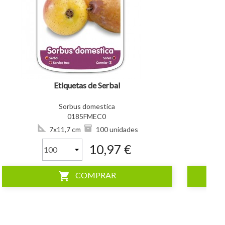
visibility
visibility
Etiquetas de Serbal
Sorbus domestica
0185FMEC0
7x11,7 cm
100 unidades
10,97 €
shopping_cart
COMPRAR