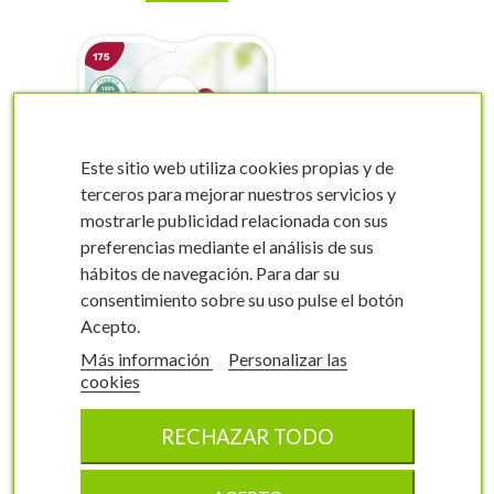
Este sitio web utiliza cookies propias y de
terceros para mejorar nuestros servicios y
mostrarle publicidad relacionada con sus
visibility
visibility
preferencias mediante el análisis de sus
hábitos de navegación. Para dar su
consentimiento sobre su uso pulse el botón
Acepto.
Más información
Personalizar las
Etiquetas de Rosal
cookies
Hippy
Rosal grandiflora
RECHAZAR TODO
0175FMEA0
6,2 x 10 cm
100 unidades
6