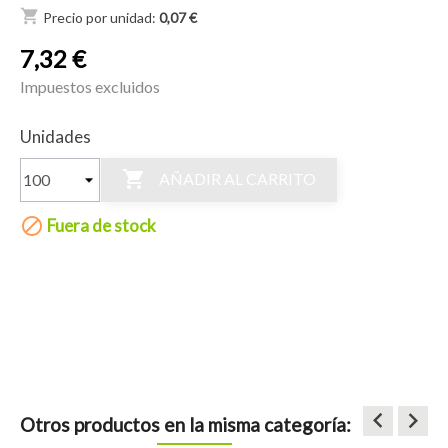
shopping_cart
Precio por unidad:
0,07 €
7,32 €
Impuestos excluidos
Unidades

AÑADIR AL CARRITO

Fuera de stock
keyboard_arrow_left
keyboard_arrow_right
Otros productos en la misma categoría: