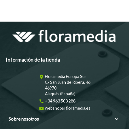
Información de la tienda
Floramedia Europa Sur
room
C/ San Juan de Ribera, 46
46970
Alaquàs (España)
+34 963 503 288
phone
webshop@floramedia.es
email

Sobre nosotros