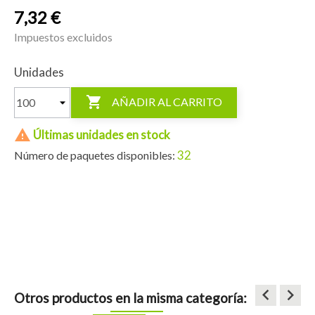
7,32 €
Impuestos excluidos
Unidades

AÑADIR AL CARRITO

Últimas unidades en stock
32
Número de paquetes disponibles:
keyboard_arrow_left
keyboard_arrow_right
Otros productos en la misma categoría: