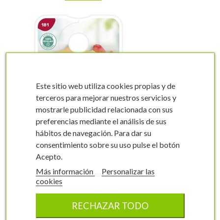
Este sitio web utiliza cookies propias y de
terceros para mejorar nuestros servicios y
visibility
visibility
mostrarle publicidad relacionada con sus
preferencias mediante el análisis de sus
hábitos de navegación. Para dar su
consentimiento sobre su uso pulse el botón
Acepto.
Etiquetas de Rosal
Más información
Personalizar las
Bicolor (naranja -
cookies
amarillo)
Rosal grandiflora
0181FMEA0
RECHAZAR TODO
6,2 x 10 cm
100 unidades
6