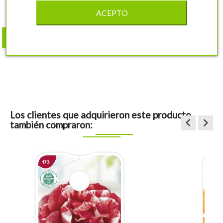
7,32 €
ACEPTO
shopping_cart
COMPRAR
Los clientes que adquirieron este producto
keyboard_arrow_left
keyboard_arrow_right
también compraron: