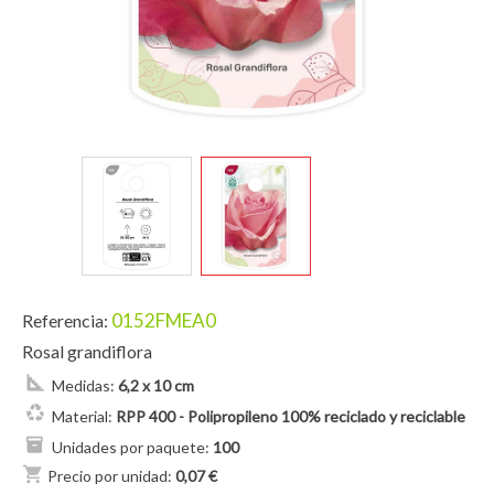
0152FMEA0
Referencia:
Rosal grandiflora
Medidas:
6,2 x 10 cm
Material:
RPP 400 - Polipropileno 100% reciclado y reciclable
Unidades por paquete:
100
shopping_cart
Precio por unidad:
0,07 €