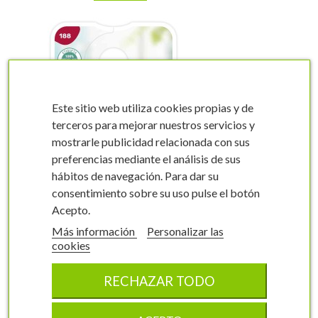
Este sitio web utiliza cookies propias y de
terceros para mejorar nuestros servicios y
mostrarle publicidad relacionada con sus
visibility
visibility
preferencias mediante el análisis de sus
hábitos de navegación. Para dar su
consentimiento sobre su uso pulse el botón
Acepto.
Más información
Personalizar las
Etiquetas de Rosal Red
cookies
Devil
Rosal grandiflora
RECHAZAR TODO
0188FMEA0
6.2 x 10 cm
100 unidades
6