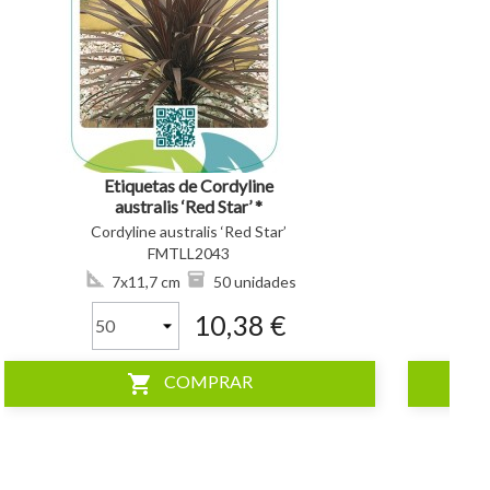
visibility
visibility
Etiquetas de Cordyline
australis ‘Red Star’ *
Cordyline australis ‘Red Star’
FMTLL2043
7x11,7 cm
50 unidades
10,38 €
shopping_cart
COMPRAR