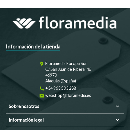
Información de la tienda
Floramedia Europa Sur
room
C/ San Juan de Ribera, 46
46970
Alaquàs (España)
+34 963 503 288
phone
webshop@floramedia.es
email

Sobre nosotros

Información legal