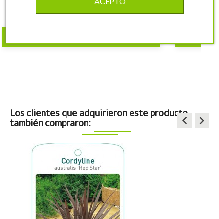
ACEPTO
7,32 €
shopping_cart
COMPRAR
Los clientes que adquirieron este producto
keyboard_arrow_left
keyboard_arrow_right
también compraron: