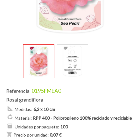
0195FMEA0
Referencia:
Rosal grandiflora
Medidas:
6,2 x 10 cm
Material:
RPP 400 - Polipropileno 100% reciclado y reciclable
Unidades por paquete:
100
shopping_cart
Precio por unidad:
0,07 €