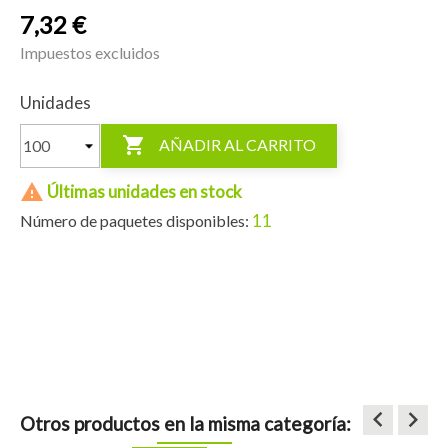
7,32 €
Impuestos excluidos
Unidades

AÑADIR AL CARRITO

Últimas unidades en stock
11
Número de paquetes disponibles:
keyboard_arrow_left
keyboard_arrow_right
Otros productos en la misma categoría: