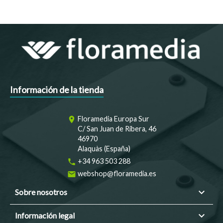
Información de la tienda
Floramedia Europa Sur
room
C/ San Juan de Ribera, 46
46970
Alaquàs (España)
+34 963 503 288
phone
webshop@floramedia.es
email

Sobre nosotros

Información legal