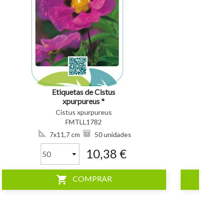
visibility
visibility
Etiquetas de Cistus
xpurpureus *
Cistus xpurpureus
FMTLL1782
7x11,7 cm
50 unidades
10,38 €
shopping_cart
COMPRAR