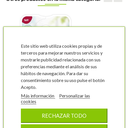
Este sitio web utiliza cookies propias y de
terceros para mejorar nuestros servicios y
mostrarle publicidad relacionada con sus
visibility
visibility
preferencias mediante el análisis de sus
hábitos de navegación. Para dar su
consentimiento sobre su uso pulse el botón
Acepto.
Más información
Personalizar las
cookies
Etiquetas de Rosal
Perla Negra
RECHAZAR TODO
Rosal grandiflora
0169FMEA0