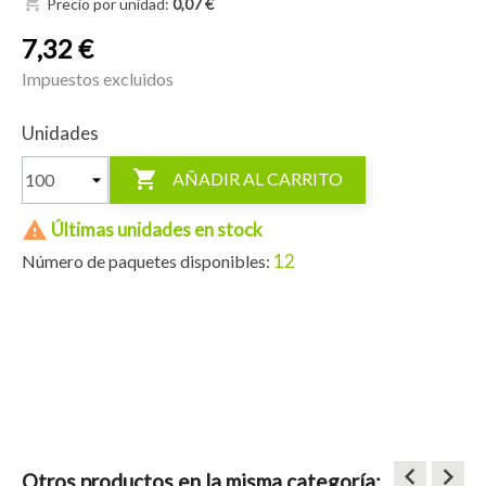
shopping_cart
Precio por unidad:
0,07 €
7,32 €
Impuestos excluidos
Unidades

AÑADIR AL CARRITO

Últimas unidades en stock
12
Número de paquetes disponibles:
keyboard_arrow_left
keyboard_arrow_right
Otros productos en la misma categoría: