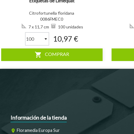
Etiquetas de Limequat
Citrofortunella floridana
0086FMEC0
7 x 11,7 cm
100 unidades
10,97 €
shopping_cart
COMPRAR
Información de la tienda
Floramedia Europa Sur
room