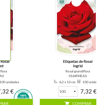
visibility
 Rosal
Etiquetas de Rosal
nt
Ingrid
flora
Rosal grandiflora
A0
0164FMEA0
100 unidades
6,2 x 10 cm
100 unidades
7,32 €
7,32 €
shopping_cart
PRAR
COMPRAR