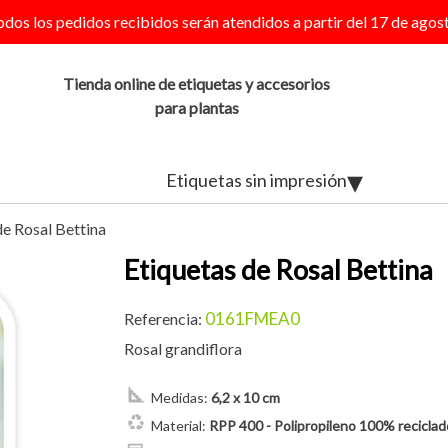
odos los pedidos recibidos serán atendidos a partir del 17 de agost
Tienda online de etiquetas y accesorios
para plantas
Etiquetas sin impresión
de Rosal Bettina
Etiquetas de Rosal Bettina
0161FMEA0
Referencia:
Rosal grandiflora
Medidas:
6,2 x 10 cm
Material:
RPP 400 - Polipropileno 100% reciclado