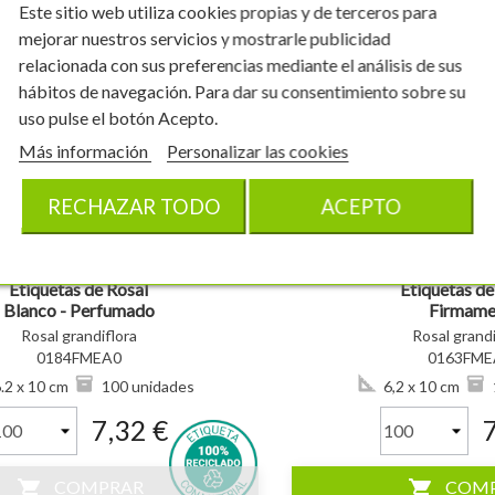
Este sitio web utiliza cookies propias y de terceros para
mejorar nuestros servicios y mostrarle publicidad
relacionada con sus preferencias mediante el análisis de sus
hábitos de navegación. Para dar su consentimiento sobre su
uso pulse el botón Acepto.
visibility
Más información
Personalizar las cookies
RECHAZAR TODO
ACEPTO
Etiquetas de Rosal
Etiquetas de
Blanco - Perfumado
Firmame
Rosal grandiflora
Rosal grandi
0184FMEA0
0163FME
.2 x 10 cm
100 unidades
6,2 x 10 cm
7,32 €
shopping_cart
shopping_cart
COMPRAR
COM