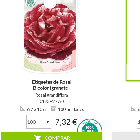
visibility
visibility
Etiquetas de Rosal
Bicolor (granate -
blanco)
Rosal grandiflora
0173FMEA0
6,2 x 10 cm
100 unidades
6
7,32 €
shopping_cart
COMPRAR