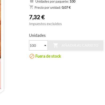
Unidades por paquete:
100
shopping_cart
Precio por unidad:
0,07 €
7,32 €
Impuestos excluidos
Unidades

AÑADIR AL CARRITO

Fuera de stock