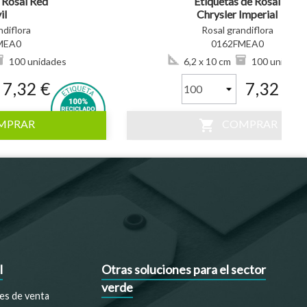
 Rosal Red
Etiquetas de Rosal
il
Chrysler Imperial
ndiflora
Rosal grandiflora
MEA0
0162FMEA0
100 unidades
6,2 x 10 cm
100 unidade
7,32 €
7,32 €
shopping_cart
MPRAR
COMPRAR
l
Otras soluciones para el sector
verde
es de venta