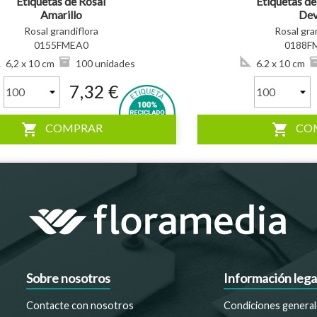
Etiquetas de Rosal
Etiquetas de
Amarillo
Dev
Rosal grandiflora
Rosal gra
0155FMEA0
0188F
6,2 x 10 cm
100 unidades
6.2 x 10 cm
7,32 €
shopping_cart
shopping_cart
COMPRAR
CO
Sobre nosotros
Información lega
Contacte con nosotros
Condiciones general