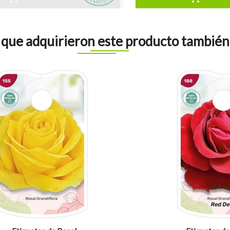
s que adquirieron este producto tambié
visibility