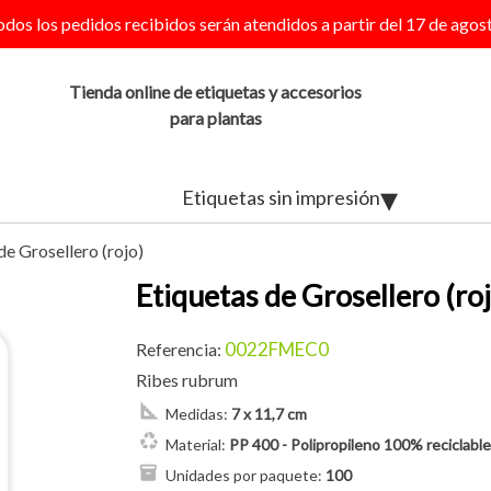
odos los pedidos recibidos serán atendidos a partir del 17 de agost
Tienda online de etiquetas y accesorios
para plantas
Etiquetas sin impresión
de Grosellero (rojo)
Etiquetas de Grosellero (roj
0022FMEC0
Referencia:
Ribes rubrum
Medidas:
7 x 11,7 cm
Material:
PP 400 - Polipropileno 100% reciclable
Unidades por paquete:
100