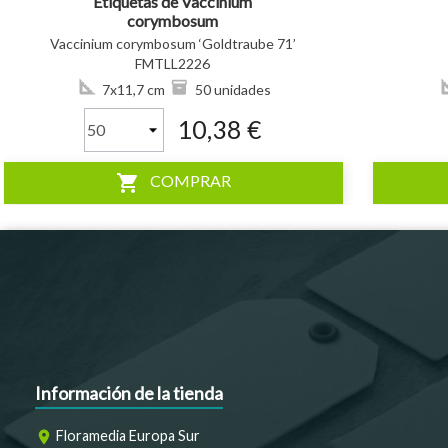
Etiquetas de Vaccinium
corymbosum
‘Goldtraube 71’ *
Vaccinium corymbosum ‘Goldtraube 71’
FMTLL2226
7x11,7 cm
50 unidades
10,38 €
shopping_cart
COMPRAR
Información de la tienda
Floramedia Europa Sur
room