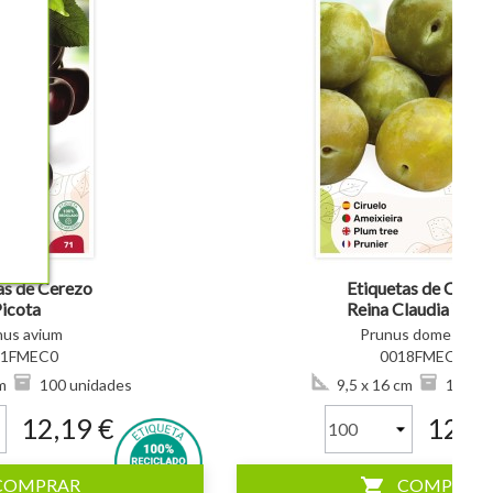
visibility
as de Cerezo
Etiquetas de Ciruel
icota
Reina Claudia Verd
nus avium
Prunus domestica
71FMEC0
0018FMEC0
m
100 unidades
9,5 x 16 cm
100 un
12,19 €
12,19
shopping_cart
COMPRAR
COMPRAR