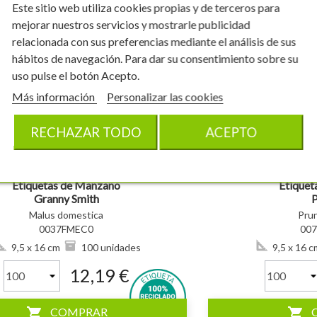
Este sitio web utiliza cookies propias y de terceros para
mejorar nuestros servicios y mostrarle publicidad
relacionada con sus preferencias mediante el análisis de sus
hábitos de navegación. Para dar su consentimiento sobre su
uso pulse el botón Acepto.
visibility
Más información
Personalizar las cookies
RECHAZAR TODO
ACEPTO
Etiquetas de Manzano
Etiquet
Granny Smith
P
Malus domestica
Pru
0037FMEC0
00
9,5 x 16 cm
100 unidades
9,5 x 16 c
12,19 €
shopping_cart
shopping_cart
COMPRAR