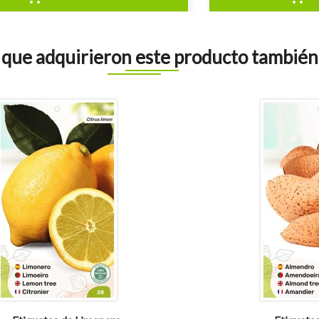
s que adquirieron este producto tambié
visibility