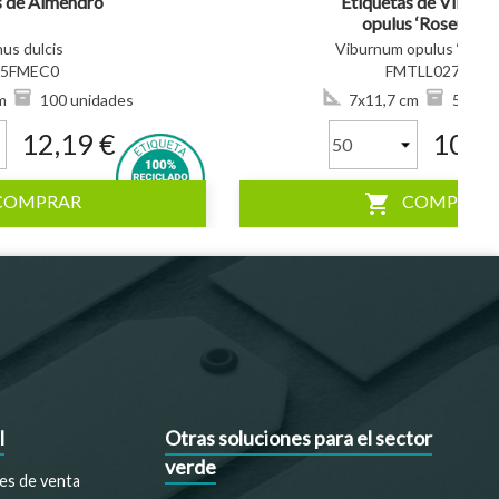
s de Almendro
Etiquetas de Viburn
opulus ‘Roseum’ *
us dulcis
Viburnum opulus ‘Rose
05FMEC0
FMTLL0275
m
100 unidades
7x11,7 cm
50 uni
12,19 €
10,38
shopping_cart
COMPRAR
COMPRAR
l
Otras soluciones para el sector
verde
es de venta