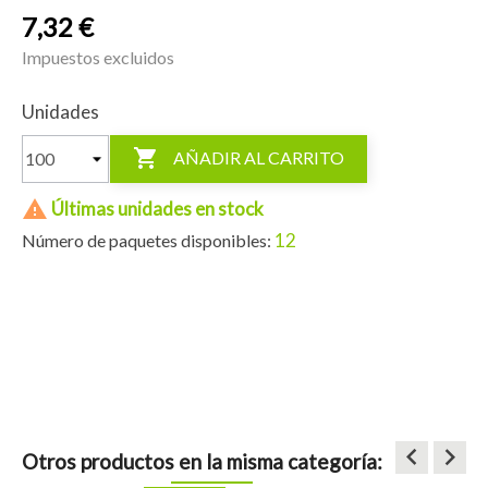
7,32 €
Impuestos excluidos
Unidades

AÑADIR AL CARRITO

Últimas unidades en stock
12
Número de paquetes disponibles:
keyboard_arrow_left
keyboard_arrow_right
Otros productos en la misma categoría: