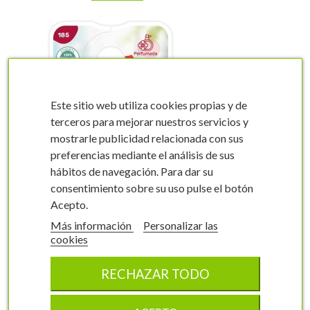
Este sitio web utiliza cookies propias y de
terceros para mejorar nuestros servicios y
mostrarle publicidad relacionada con sus
visibility
visibility
preferencias mediante el análisis de sus
hábitos de navegación. Para dar su
consentimiento sobre su uso pulse el botón
Acepto.
Más información
Personalizar las
Etiquetas de Rosal
cookies
Naranja - Perfumado
Rosal grandiflora
RECHAZAR TODO
0185FMEA0
6.2 x 10 cm
100 unidades
6