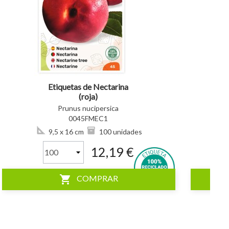
visibility
visibility
Etiquetas de Nectarina
(roja)
Prunus nucipersica
0045FMEC1
9,5 x 16 cm
100 unidades
12,19 €
shopping_cart
COMPRAR