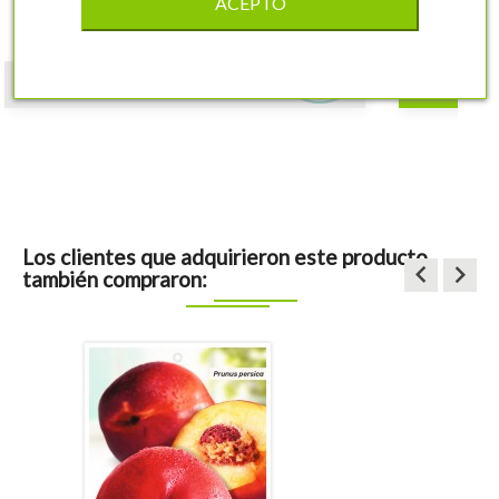
ACEPTO
7,32 €
shopping_cart
COMPRAR
Los clientes que adquirieron este producto
keyboard_arrow_left
keyboard_arrow_right
también compraron: