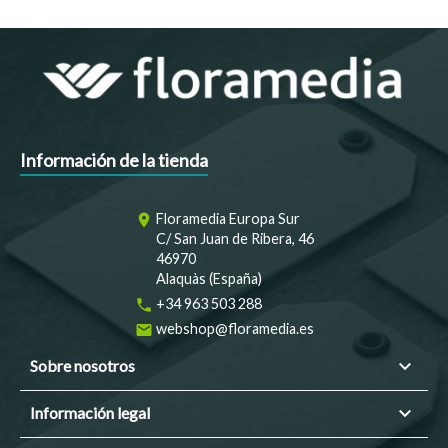
Información de la tienda
Floramedia Europa Sur
room
C/ San Juan de Ribera, 46
46970
Alaquàs (España)
+34 963 503 288
phone
webshop@floramedia.es
email

Sobre nosotros

Información legal