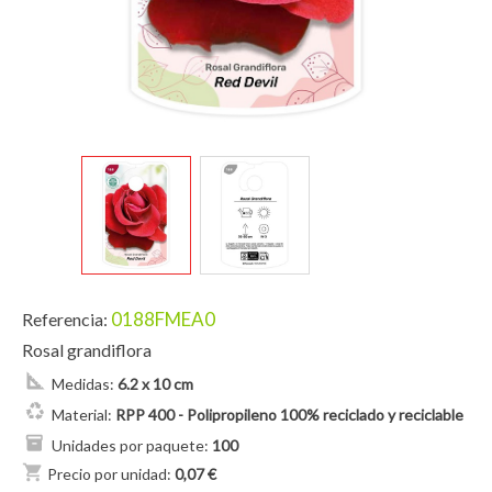
0188FMEA0
Referencia:
Rosal grandiflora
Medidas:
6.2 x 10 cm
Material:
RPP 400 - Polipropileno 100% reciclado y reciclable
Unidades por paquete:
100
shopping_cart
Precio por unidad:
0,07 €